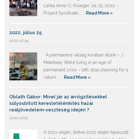
Lanka Anne O. Krueger Jul 25, 2022 –
Project Syndicate ...
Read More »
2022. július 25.
2022.07.25.
A permanens válság korában élünk – J.
Meadway We’re living in an age of
permanent crisis – let’s stop planning for a
‘return ...
Read More »
Oblath Gábor: Mivel jár az árrögzítésekkel
súlyosbított keresletélénkítés hazai
reáljövedelem-veszteség idején ?
2022.07.21.
A 2021 végén, illetve 2022 elején tapaszalt