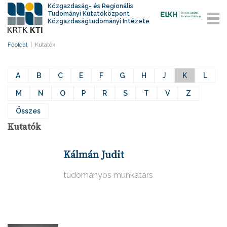
Közgazdaság- és Regionális
Tudományi Kutatóközpont
Közgazdaságtudományi Intézete
Főoldal
|
Kutatók
A
B
C
E
F
G
H
J
K
L
M
N
O
P
R
S
T
V
Z
Összes
Kutatók
Kálmán Judit
tudományos munkatárs