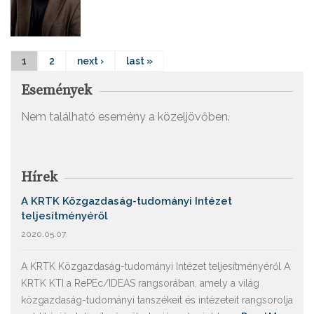
1
2
next ›
last »
Események
Nem található esemény a közeljövőben.
Hírek
A KRTK Közgazdaság-tudományi Intézet
teljesítményéről
2020.05.07.
A KRTK Közgazdaság-tudományi Intézet teljesítményéről A
KRTK KTI a RePEc/IDEAS rangsorában, amely a világ
közgazdaság-tudományi tanszékeit és intézeteit rangsorolja