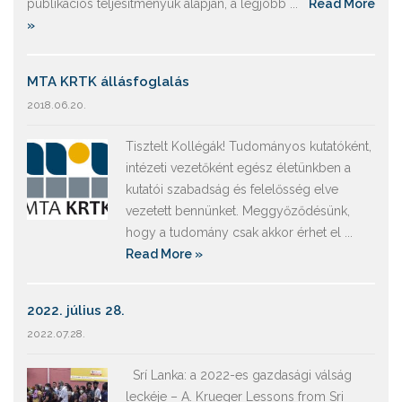
publikációs teljesítményük alapján, a legjobb ...
Read More
»
MTA KRTK állásfoglalás
2018.06.20.
Tisztelt Kollégák! Tudományos kutatóként,
intézeti vezetőként egész életünkben a
kutatói szabadság és felelősség elve
vezetett bennünket. Meggyőződésünk,
hogy a tudomány csak akkor érhet el ...
Read More »
2022. július 28.
2022.07.28.
Srí Lanka: a 2022-es gazdasági válság
leckéje – A. Krueger Lessons from Sri