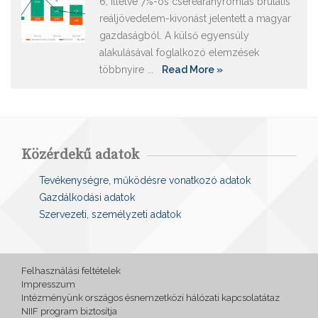
6, illetve 7%-os cserearányromlás brutális
reáljövedelem-kivonást jelentett a magyar
gazdaságból. A külső egyensúly
alakulásával foglalkozó elemzések
többnyire ...
Read More »
Közérdekű adatok
Tevékenységre, működésre vonatkozó adatok
Gazdálkodási adatok
Szervezeti, személyzeti adatok
Felhasználási feltételek
Impresszum
Intézményünk országos ésnemzetközi hálózati kapcsolatátaz
NIIF program biztosítja