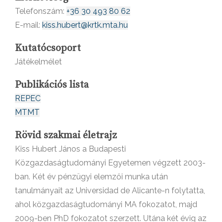
Telefonszám:
+36 30 493 80 62
E-mail:
kiss.hubert@krtk.mta.hu
Kutatócsoport
Játékelmélet
Publikációs lista
REPEC
MTMT
Rövid szakmai életrajz
Kiss Hubert János a Budapesti
Közgazdaságtudományi Egyetemen végzett 2003-
ban. Két év pénzügyi elemzői munka után
tanulmányait az Universidad de Alicante-n folytatta,
ahol közgazdaságtudományi MA fokozatot, majd
2009-ben PhD fokozatot szerzett. Utána két évig az