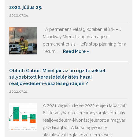
2022. július 25.
2022.07.25.
A permanens válság korában élünk – J.
Meadway We’re living in an age of
permanent crisis – let’s stop planning for a
‘return ...
Read More »
Oblath Gábor: Mivel jár az árrögzítésekkel
súlyosbított keresletélénkítés hazai
reáljövedelem-veszteség idején ?
2022.07.21.
A 2021 végén, illetve 2022 elején tapaszalt
6, illetve 7%-os cserearányromlás brutális
reáljövedelem-kivonást jelentett a magyar
gazdaságból. A külső egyensúly
alakulásával foglalkozó elemzések