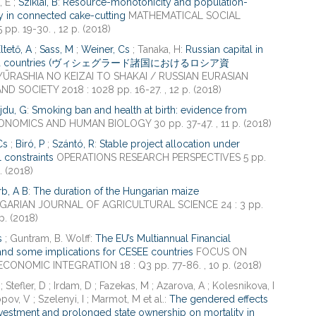
, E ;
Sziklai, B
:
Resource-monotonicity and population-
y in connected cake-cutting
MATHEMATICAL SOCIAL
pp. 19-30. , 12 p. (2018)
ltető, A
;
Sass, M
;
Weiner, Cs
; Tanaka, H:
Russian capital in
grad countries (ヴィシェグラード諸国におけるロシア資
ŪRASHIA NO KEIZAI TO SHAKAI / RUSSIAN EURASIAN
 SOCIETY 2018 : 1028 pp. 16-27. , 12 p. (2018)
jdu, G
:
Smoking ban and health at birth: evidence from
NOMICS AND HUMAN BIOLOGY 30 pp. 37-47. , 11 p. (2018)
Cs
;
Biró, P
;
Szántó, R
:
Stable project allocation under
l constraints
OPERATIONS RESEARCH PERSPECTIVES 5 pp.
. (2018)
b, A B
:
The duration of the Hungarian maize
ARIAN JOURNAL OF AGRICULTURAL SCIENCE 24 : 3 pp.
p. (2018)
s
; Guntram, B. Wolff:
The EU’s Multiannual Financial
nd some implications for CESEE countries
FOCUS ON
ONOMIC INTEGRATION 18 : Q3 pp. 77-86. , 10 p. (2018)
; Stefler, D ; Irdam, D ; Fazekas, M ; Azarova, A ; Kolesnikova, I
pov, V ; Szelenyi, I ; Marmot, M et al.:
The gendered effects
nvestment and prolonged state ownership on mortality in