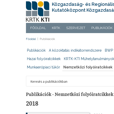
Közgazdaság- és Regionáli
Kutatóközpont Közgazdasá
FŐOLDAL
KRTK
SZERVEZET
PUBLIKÁCIÓK
Főoldal
|
Publikációk
Publikációk
A közoktatás indikátorrendszere
BWP 
Hazai folyóiratcikkek
KRTK-KTI Műhelytanulmányo
Munkaerőpiaci tükör
Nemzetközi folyóiratcikkek
Publikációk - Nemzetközi folyóiratcikkek
2018