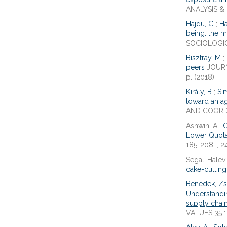
ANALYSIS & 
Hajdu, G
;
Ha
being: the m
SOCIOLOGICA
Bisztray, M
;
peers
JOURN
p. (2018)
Király, B
;
Si
toward an 
AND COORDIN
Ashwin, A ;
C
Lower Quota
185-208. , 2
Segal-Halevi
cake-cutting
Benedek, Zs
Understandin
supply chain
VALUES 35 : 