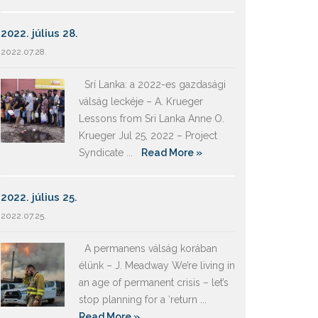
2022. július 28.
2022.07.28.
Srí Lanka: a 2022-es gazdasági
válság leckéje – A. Krueger
Lessons from Sri Lanka Anne O.
Krueger Jul 25, 2022 – Project
Syndicate ...
Read More »
2022. július 25.
2022.07.25.
A permanens válság korában
élünk – J. Meadway We’re living in
an age of permanent crisis – let’s
stop planning for a ‘return ...
Read More »