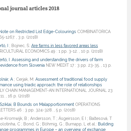
nal journal articles 2018
Note on Restricted List Edge-Colourings
COMBINATORICA
65-1267. , 3 p. (2018)
rtő, I
; Bojnec, Š:
Are farms in less favored areas less
ICULTURAL ECONOMICS 49 : 1 pp. 3-12. , 10 p. (2018)
ertő, I
:
Assessing and understanding the drivers of farm
 evidence from Slovenia
NEW MEDIT 17 : 3 pp. 23-35. , 13 p.
lnár, A
; Cerjak, M:
Assessment of traditional food supply
mance using triadic approach: the role of relationships
LY CHAIN MANAGEMENT-AN INTERNATIONAL JOURNAL 23
11. , 16 p. (2018)
Sziklai, B
Bounds on Malapportionment
OPERATIONS
TTERS 46 : 3 pp. 324-328. , 5 p. (2018)
e-Kromwijk, B ; Andersson, T ; Ásgeirsson, E I ; Baltesová, T
; Bolotinha, C ; Bond, G ; Böhmig, G ; Burnapp, L et al.:
Building
ange programmes in Europe – an overview of exchange