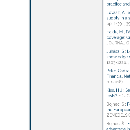
practice and 
Lovász, A
;
S
supply in a 
pp. 1-39. , 3
Hajdu, M
;
Pá
coverage: C
JOURNAL OF 
Juhász, S
;
L
knowledge 
1203-1226. ,
Péter, Csóka
Financial Ne
p. (2018)
Kiss, H J
;
Se
tests?
EDUCAT
Bojnec, S ;
F
the European
ZEMEDELSKA 
Bojnec, Š ;
F
advantage i