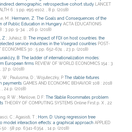
indirect demographic, retrospective cohort study
LANCET
H 6 : 1 pp. e95-e102. , 8 p. (2018)
Le, M ;
Hermann, Z
:
The Goals and Consequences of the
on of Public Education in Hungary
ACTA EDUCATIONIS
: 3 pp. 9-34. , 26 p. (2018)
, Z
; Juhász, B:
The impact of FDI on host countries: the
selected service industries in the Visegrad countries
POST-
CONOMIES 30 : 5 pp. 652-674. , 23 p. (2018)
uraközy, B
:
The ladder of internationalization modes:
om European firms
REVIEW OF WORLD ECONOMICS 154 : 3
, 37 p. (2018)
, W ; Paulusma, D ; Wojuteczky, P
The stable fixtures
th payments
GAMES AND ECONOMIC BEHAVIOR 108 : 2018
 , 24 p. (2018)
wing, R W ; Manlove, D F:
The Stable Roommates problem
ts
THEORY OF COMPUTING SYSTEMS Online First p. X , 22
asci, C ; Agasisti, T ;
Horn, D
:
Using regression tree
 model interaction effects: a graphical approach
APPLIED
 : 58 pp. 6341-6354. , 14 p. (2018)