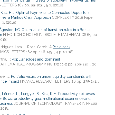
ymosi, T
:
On bargaining sets of supplier-firm-buyer games
ETTERS 167 pp. 99-103. , 5 p. (2018)
;
Kiss, H J
:
Optimal Payments to Connected Depositors in
imes: a Markov Chain Approach
COMPLEXITY 2018 Paper:
 p. (2018)
Ágoston, KC
:
Optimization of transition rules in a Bonus-
em
ELECTRONIC NOTES IN DISCRETE MATHEMATICS 69 pp.
(2018)
driguez-Lara, I ; Rosa-Garcia, A
Panic bank
CS LETTERS 162 pp. 146-149. , 4 p. (2018)
itha, T:
Popular edges and dominant
ATHEMATICAL PROGRAMMING 172 : 1-2 pp. 209-229. , 20
vér, J:
Portfolio valuation under liquidity constraints with
rice impact
FINANCE RESEARCH LETTERS 26 pp. 235-241. ,
;
Lőrincz, L
;
Lengyel, B
;
Kiss, K M
:
Productivity spillovers
r flows: productivity gap, multinational experience and
atedness
JOURNAL OF TECHNOLOGY TRANSFER IN PRESS
(2018)