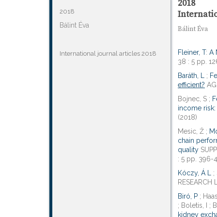
2018
2018
Internatio
Bálint Éva
Bálint Éva
Fleiner, T
:
A 
International journal articles 2018
38 : 5 pp. 12
Baráth, L
;
Fe
efficient?
AGR
Bojnec, S ;
F
income risk:
(2018)
Mesic, Ž ;
Mo
chain perfor
quality
SUPP
: 5 pp. 396-4
Kóczy, Á L
;
RESEARCH LE
Biró, P
; Haas
; Boletis, I 
kidney exch