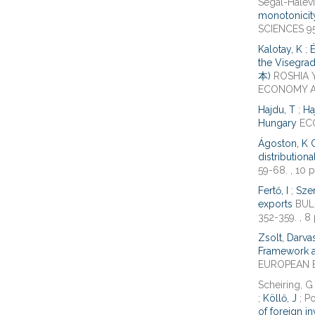
Segal-Halevi
monotonicit
SCIENCES 95 
Kalotay, K
;
É
the Vise
本)
ROSHIA Y
ECONOMY AND
Hajdu, T
;
Ha
Hungary
ECO
Ágoston, K 
distributiona
59-68. , 10 p
Fertő, I
;
Szer
exports
BULG
352-359. , 8 
Zsolt, Darva
Framework a
EUROPEAN EC
Scheiring, G 
;
Köllő, J
; Po
of foreign i