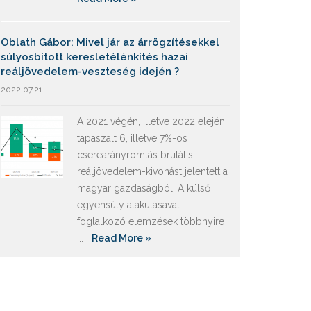
Oblath Gábor: Mivel jár az árrögzítésekkel
súlyosbított keresletélénkítés hazai
reáljövedelem-veszteség idején ?
2022.07.21.
A 2021 végén, illetve 2022 elején
tapaszalt 6, illetve 7%-os
cserearányromlás brutális
reáljövedelem-kivonást jelentett a
magyar gazdaságból. A külső
egyensúly alakulásával
foglalkozó elemzések többnyire
...
Read More »