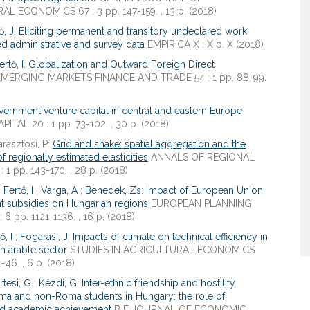
L ECONOMICS 67 : 3 pp. 147-159. , 13 p. (2018)
ő, J
:
Eliciting permanent and transitory undeclared work
 administrative and survey data
EMPIRICA X : X p. X (2018)
ertő, I
:
Globalization and Outward Foreign Direct
MERGING MARKETS FINANCE AND TRADE 54 : 1 pp. 88-99.
ernment venture capital in central and eastern Europe
TAL 20 : 1 pp. 73-102. , 30 p. (2018)
arasztosi, P:
Grid and shake: spatial aggregation and the
f regionally estimated elasticities
ANNALS OF REGIONAL
 1 pp. 143-170. , 28 p. (2018)
;
Fertő, I
;
Varga, Á
;
Benedek, Zs
:
Impact of European Union
 subsidies on Hungarian regions
EUROPEAN PLANNING
 6 pp. 1121-1136. , 16 p. (2018)
ő, I
;
Fogarasi, J
:
Impacts of climate on technical efficiency in
n arable sector
STUDIES IN AGRICULTURAL ECONOMICS
1-46. , 6 p. (2018)
rtesi, G
;
Kézdi, G
:
Inter-ethnic friendship and hostility
a and non-Roma students in Hungary: the role of
d academic achievement
B E JOURNAL OF ECONOMIC