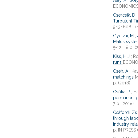
Atay, A
;
Sol
ECONOMICS L
Csercsik, D
Turbulent T
9434608 , 14
Gyetvai, M
;
Malus syst
5-12. , 8 p. 
Kiss, H J
; Ro
runs
ECONOMI
Cseh, Á
; Kav
matchings
M
p. (2018)
Csóka, P
; He
Kiadvány letöltése
permanent p
7 p. (2018)
Csáfordi, Zs
through labo
industry rel
p. IN PRESS 