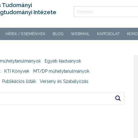
s Tudományi
gtudományi Intézete
HÍREK / ESEMÉNYEK
BLOG
WEBMAIL
KAPCSOLAT
KORO
műhelytanulmányok
Egyéb kiadványok
k
KTI Könyvek
MT/DP műhelytanulmányok
Publikációs listák
Verseny és Szabályozás