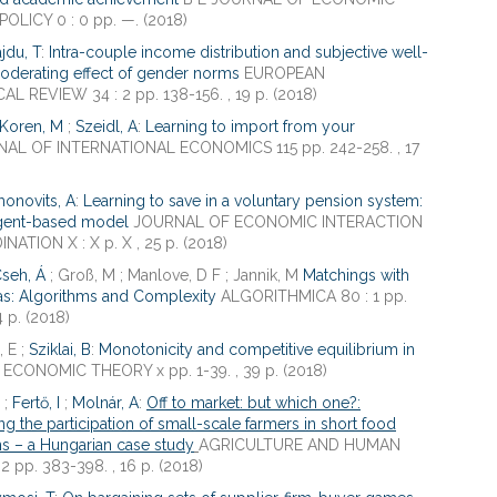
POLICY 0 : 0 pp. —. (2018)
jdu, T
:
Intra-couple income distribution and subjective well-
oderating effect of gender norms
EUROPEAN
L REVIEW 34 : 2 pp. 138-156. , 19 p. (2018)
Koren, M
;
Szeidl, A
:
Learning to import from your
AL OF INTERNATIONAL ECONOMICS 115 pp. 242-258. , 17
monovits, A
:
Learning to save in a voluntary pension system:
agent-based model
JOURNAL OF ECONOMIC INTERACTION
ATION X : X p. X , 25 p. (2018)
seh, Á
; Groß, M ; Manlove, D F ; Jannik, M
Matchings with
s: Algorithms and Complexity
ALGORITHMICA 80 : 1 pp.
4 p. (2018)
, E ;
Sziklai, B
:
Monotonicity and competitive equilibrium in
ECONOMIC THEORY x pp. 1-39. , 39 p. (2018)
;
Fertő, I
;
Molnár, A
:
Off to market: but which one?:
g the participation of small-scale farmers in short food
s – a Hungarian case study
AGRICULTURE AND HUMAN
2 pp. 383-398. , 16 p. (2018)