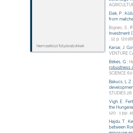
AGRICULTURA
Elek, P
;
Köll
from matched
Bojnec, Š ;
F
Investment
E
, 12 p. (2018)
Nemzetközi folyóiratcikkek
Karsai, J
:
Gov
VENTURE CAPI
Békés, G
; H
robustness o
SCIENCE 60 :
Bakucs, L Z
development
STUDIES 26 :
Vígh, E
;
Fert
the Hungaria
120 : 1 pp. 4
Hajdu, T
;
Ke
between Rom
exposure an