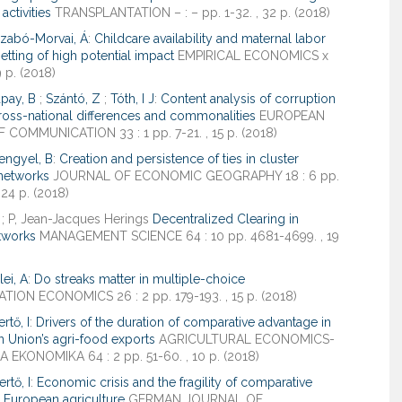
activities
TRANSPLANTATION – : – pp. 1-32. , 32 p. (2018)
zabó-Morvai, Á
:
Childcare availability and maternal labor
setting of high potential impact
EMPIRICAL ECONOMICS x
9 p. (2018)
pay, B
;
Szántó, Z
;
Tóth, I J
:
Content analysis of corruption
ross-national differences and commonalities
EUROPEAN
COMMUNICATION 33 : 1 pp. 7-21. , 15 p. (2018)
engyel, B
:
Creation and persistence of ties in cluster
networks
JOURNAL OF ECONOMIC GEOGRAPHY 18 : 6 pp.
 24 p. (2018)
; P, Jean-Jacques Herings
Decentralized Clearing in
tworks
MANAGEMENT SCIENCE 64 : 10 pp. 4681-4699. , 19
lei, A
:
Do streaks matter in multiple-choice
ION ECONOMICS 26 : 2 pp. 179-193. , 15 p. (2018)
ertő, I
:
Drivers of the duration of comparative advantage in
 Union’s agri-food exports
AGRICULTURAL ECONOMICS-
EKONOMIKA 64 : 2 pp. 51-60. , 10 p. (2018)
ertő, I
:
Economic crisis and the fragility of comparative
n European agriculture
GERMAN JOURNAL OF