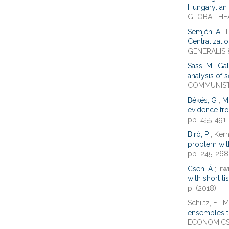
Hungary: an 
GLOBAL HEALT
Semjén, A
; 
Centralizati
GENERALIS 8 
Sass, M
;
Gál
analysis of 
COMMUNIST E
Békés, G
;
M
evidence fr
pp. 455-491. 
Biró, P
; Kern
problem wi
pp. 245-268.
Cseh, Á
; Ir
with short lis
p. (2018)
Schiltz, F ; M
ensembles to
ECONOMICS 50