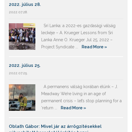
2022. július 28.
2022.07.28.
Srí Lanka: a 2022-es gazdasági válság
leckéje – A. Krueger Lessons from Sri
Lanka Anne O. Krueger Jul 25, 2022 –
Project Syndicate ...
Read More »
2022. július 25.
2022.07.25.
A permanens válság korában élünk – J.
Meadway We’re living in an age of
permanent crisis – let’s stop planning for a
‘return ...
Read More »
Oblath Gábor: Mivel jár az árrögzítésekkel