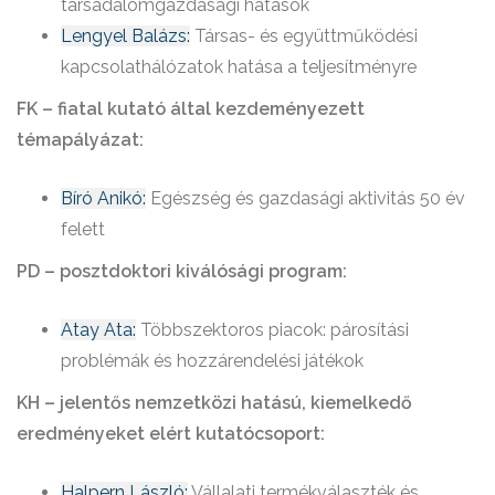
társadalomgazdasági hatások
Lengyel Balázs:
Társas- és együttműködési
kapcsolathálózatok hatása a teljesítményre
FK – fiatal kutató által kezdeményezett
témapályázat:
Bíró Anikó:
Egészség és gazdasági aktivitás 50 év
felett
PD – posztdoktori kiválósági program:
Atay Ata:
Többszektoros piacok: párosítási
problémák és hozzárendelési játékok
KH – jelentős nemzetközi hatású, kiemelkedő
eredményeket elért kutatócsoport:
Halpern László:
Vállalati termékválaszték és