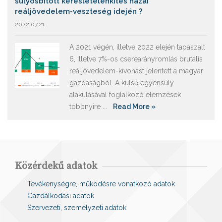
súlyosbított keresletélénkítés hazai
reáljövedelem-veszteség idején ?
2022.07.21.
A 2021 végén, illetve 2022 elején tapaszalt
6, illetve 7%-os cserearányromlás brutális
reáljövedelem-kivonást jelentett a magyar
gazdaságból. A külső egyensúly
alakulásával foglalkozó elemzések
többnyire ...
Read More »
Közérdekű adatok
Tevékenységre, működésre vonatkozó adatok
Gazdálkodási adatok
Szervezeti, személyzeti adatok