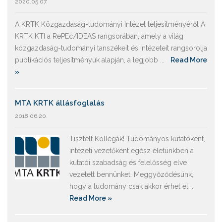
2020.05.07.
A KRTK Közgazdaság-tudományi Intézet teljesítményéről A
KRTK KTI a RePEc/IDEAS rangsorában, amely a világ
közgazdaság-tudományi tanszékeit és intézeteit rangsorolja
publikációs teljesítményük alapján, a legjobb ...
Read More
»
MTA KRTK állásfoglalás
2018.06.20.
Tisztelt Kollégák! Tudományos kutatóként,
intézeti vezetőként egész életünkben a
kutatói szabadság és felelősség elve
vezetett bennünket. Meggyőződésünk,
hogy a tudomány csak akkor érhet el ...
Read More »