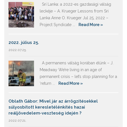
Srí Lanka: a 2022-es gazdasági válság
leckéje – A. Krueger Lessons from Sri
Lanka Anne O. Krueger Jul 25, 2022 –
Project Syndicate ...
Read More »
2022. július 25.
2022.07.25.
A permanens válság korában élünk – J.
Meadway We’re living in an age of
permanent crisis – let’s stop planning for a
‘return ...
Read More »
Oblath Gábor: Mivel jár az árrögzítésekkel
súlyosbított keresletélénkítés hazai
reáljövedelem-veszteség idején ?
2022.07.21.