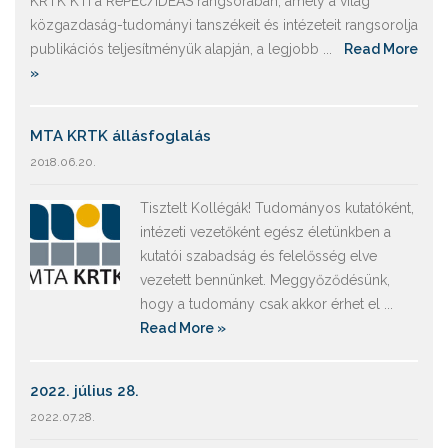
KRTK KTI a RePEc/IDEAS rangsorában, amely a világ
közgazdaság-tudományi tanszékeit és intézeteit rangsorolja
publikációs teljesítményük alapján, a legjobb ...
Read More
»
MTA KRTK állásfoglalás
2018.06.20.
Tisztelt Kollégák! Tudományos kutatóként,
intézeti vezetőként egész életünkben a
kutatói szabadság és felelősség elve
vezetett bennünket. Meggyőződésünk,
hogy a tudomány csak akkor érhet el ...
Read More »
2022. július 28.
2022.07.28.