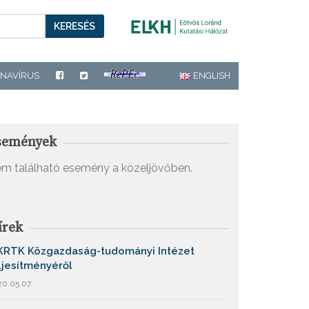
KERESÉS
NAVÍRUS
ENGLISH
semények
m található esemény a közeljövőben.
írek
KRTK Közgazdaság-tudományi Intézet
ljesítményéről
0.05.07.