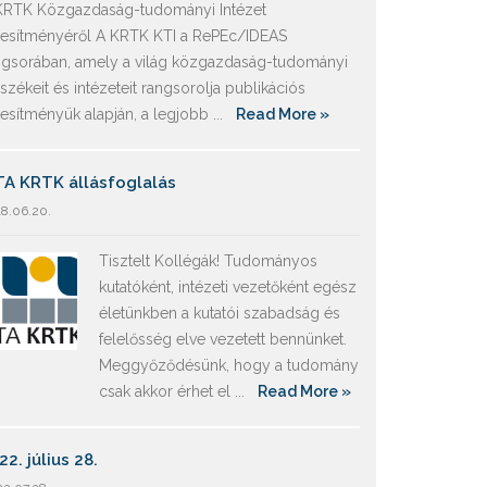
KRTK Közgazdaság-tudományi Intézet
ljesítményéről A KRTK KTI a RePEc/IDEAS
ngsorában, amely a világ közgazdaság-tudományi
székeit és intézeteit rangsorolja publikációs
ljesítményük alapján, a legjobb ...
Read More »
A KRTK állásfoglalás
8.06.20.
Tisztelt Kollégák! Tudományos
kutatóként, intézeti vezetőként egész
életünkben a kutatói szabadság és
felelősség elve vezetett bennünket.
Meggyőződésünk, hogy a tudomány
csak akkor érhet el ...
Read More »
22. július 28.