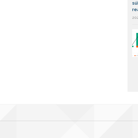
sú
re
202