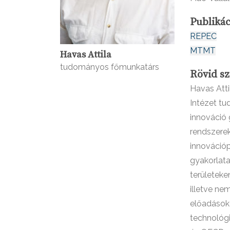
Publikác
REPEC
MTMT
Havas Attila
tudományos főmunkatárs
Rövid sz
Havas Att
Intézet tu
innováció 
rendszere
innovációp
gyakorlata
területeke
illetve ne
előadások 
technológi