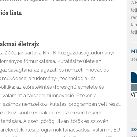
A 
te
iós lista
ra
tan
te
akmai életrajz
MT
ila 2001. januártól a KRTK Közgazdaságtudományi
201
dományos főmunkatársa. Kutatási területe az
gazdaságtana: az ágazati és nemzeti innovációs
k működése; a tudomány-, technológia- és
olitika; az előretekintés (foresight) elmélete és
; valamint a társadalmi innováció. Ezeken a
n számos nemzetközi kutatási programban vett részt,
mzetközi konferenciákon rendszeresen felkérik
tartására. A cseh, görög, litván, török és szlovén
20
ai előretekintési programok tanácsadója, valamint EU