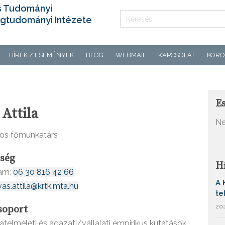
s Tudományi
gtudományi Intézete
HÍREK / ESEMÉNYEK
BLOG
WEBMAIL
KAPCSOLAT
KORO
E
Attila
Ne
os főmunkatárs
őség
H
zám:
06 30 816 42 66
A 
as.attila@krtk.mta.hu
te
202
soport
latelméleti és ágazati/vállalati empirikus kutatások