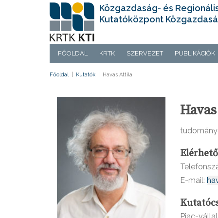
Közgazdaság- és Regionáli
Kutatóközpont Közgazdasá
FŐOLDAL
KRTK
SZERVEZET
PUBLIKÁCIÓK
Főoldal
|
Kutatók
|
Havas Attila
Havas 
tudomány
Elérhet
Telefons
E-mail:
hav
Kutatóc
Piac-válla