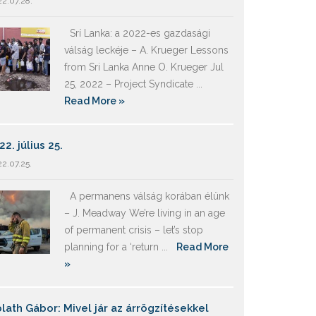
2.07.28.
Srí Lanka: a 2022-es gazdasági
válság leckéje – A. Krueger Lessons
from Sri Lanka Anne O. Krueger Jul
25, 2022 – Project Syndicate ...
Read More »
22. július 25.
2.07.25.
A permanens válság korában élünk
– J. Meadway We’re living in an age
of permanent crisis – let’s stop
planning for a ‘return ...
Read More
»
lath Gábor: Mivel jár az árrögzítésekkel