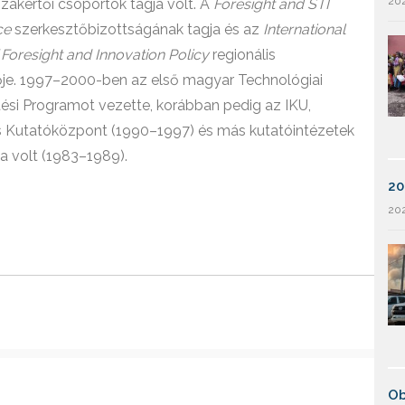
202
akértői csoportok tagja volt. A
Foresight and STI
ce
szerkesztőbizottságának tagja és az
International
 Foresight and Innovation Policy
regionális
ője. 1997–2000-ben az első magyar Technológiai
tési Programot vezette, korábban pedig az IKU,
s Kutatóközpont (1990–1997) és más kutatóintézetek
a volt (1983–1989).
20
202
Ob