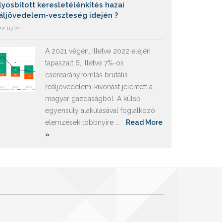
lyosbított keresletélénkítés hazai
áljövedelem-veszteség idején ?
2.07.21.
A 2021 végén, illetve 2022 elején
tapaszalt 6, illetve 7%-os
cserearányromlás brutális
reáljövedelem-kivonást jelentett a
magyar gazdaságból. A külső
egyensúly alakulásával foglalkozó
elemzések többnyire ...
Read More
»