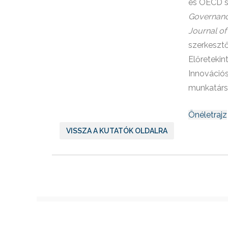
és OECD sz
Governan
Journal of
szerkeszt
Előretekin
Innováció
munkatárs
Önéletrajz
VISSZA A KUTATÓK OLDALRA