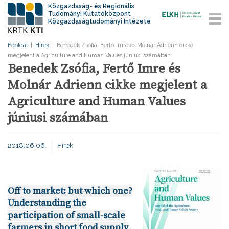
Közgazdaság- és Regionális
Tudományi Kutatóközpont
Közgazdaságtudományi Intézete
Főoldal
|
Hírek
|
Benedek Zsófia, Fertő Imre és Molnár Adrienn cikke
megjelent a Agriculture and Human Values júniusi számában
Benedek Zsófia, Fertő Imre és
Molnár Adrienn cikke megjelent a
Agriculture and Human Values
júniusi számában
2018.06.06.
Hírek
Off to market: but which one?
Understanding the
participation of small-scale
farmers in short food supply