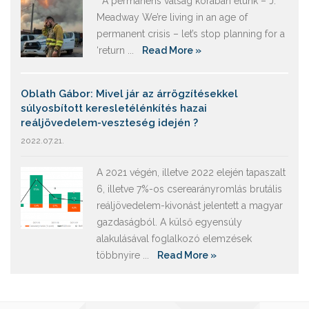
A permanens válság korában élünk – J.
Meadway We’re living in an age of
permanent crisis – let’s stop planning for a
‘return ...
Read More »
Oblath Gábor: Mivel jár az árrögzítésekkel
súlyosbított keresletélénkítés hazai
reáljövedelem-veszteség idején ?
2022.07.21.
A 2021 végén, illetve 2022 elején tapaszalt
6, illetve 7%-os cserearányromlás brutális
reáljövedelem-kivonást jelentett a magyar
gazdaságból. A külső egyensúly
alakulásával foglalkozó elemzések
többnyire ...
Read More »