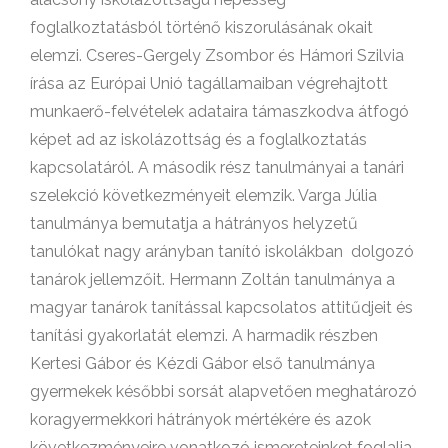
foglalkoztatásból történő kiszorulásának okait
elemzi. Cseres-Gergely Zsombor és Hámori Szilvia
írása az Európai Unió tagállamaiban végrehajtott
munkaerő-felvételek adataira támaszkodva átfogó
képet ad az iskolázottság és a foglalkoztatás
kapcsolatáról. A második rész tanulmányai a tanári
szelekció következményeit elemzik. Varga Júlia
tanulmánya bemutatja a hátrányos helyzetű
tanulókat nagy arányban tanító iskolákban dolgozó
tanárok jellemzőit. Hermann Zoltán tanulmánya a
magyar tanárok tanítással kapcsolatos attitűdjeit és
tanítási gyakorlatát elemzi. A harmadik részben
Kertesi Gábor és Kézdi Gábor első tanulmánya
gyermekek későbbi sorsát alapvetően meghatározó
koragyermekkori hátrányok mértékére és azok
következményeire vonatkozó ismereteinket foglalja