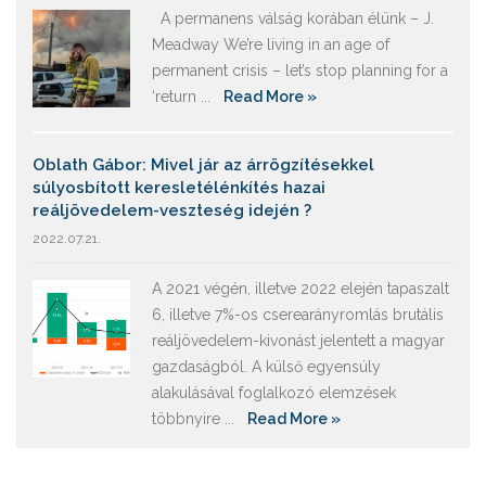
A permanens válság korában élünk – J.
Meadway We’re living in an age of
permanent crisis – let’s stop planning for a
‘return ...
Read More »
Oblath Gábor: Mivel jár az árrögzítésekkel
súlyosbított keresletélénkítés hazai
reáljövedelem-veszteség idején ?
2022.07.21.
A 2021 végén, illetve 2022 elején tapaszalt
6, illetve 7%-os cserearányromlás brutális
reáljövedelem-kivonást jelentett a magyar
gazdaságból. A külső egyensúly
alakulásával foglalkozó elemzések
többnyire ...
Read More »