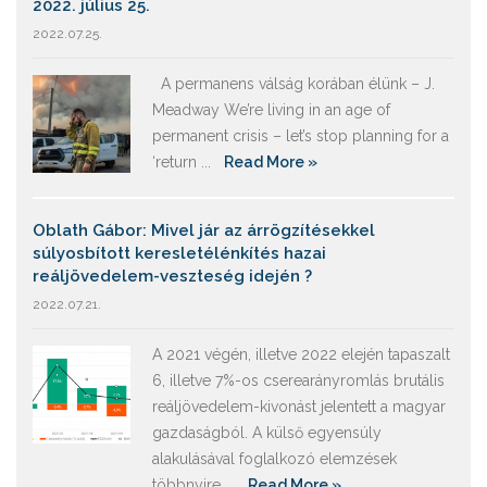
2022. július 25.
2022.07.25.
A permanens válság korában élünk – J.
Meadway We’re living in an age of
permanent crisis – let’s stop planning for a
‘return ...
Read More »
Oblath Gábor: Mivel jár az árrögzítésekkel
súlyosbított keresletélénkítés hazai
reáljövedelem-veszteség idején ?
2022.07.21.
A 2021 végén, illetve 2022 elején tapaszalt
6, illetve 7%-os cserearányromlás brutális
reáljövedelem-kivonást jelentett a magyar
gazdaságból. A külső egyensúly
alakulásával foglalkozó elemzések
többnyire ...
Read More »