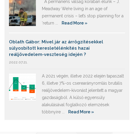
A permanens válság korában élünk – J.
Meadway We’re living in an age of
permanent crisis – let’s stop planning for a
‘return ...
Read More »
Oblath Gábor: Mivel jár az árrögzítésekkel
súlyosbított keresletélénkítés hazai
reáljövedelem-veszteség idején ?
2022.07.21.
A 2021 végén, illetve 2022 elején tapaszalt
6, illetve 7%-os cserearányromlás brutális
reáljövedelem-kivonást jelentett a magyar
gazdaságból. A külső egyensúly
alakulásával foglalkozó elemzések
többnyire ...
Read More »