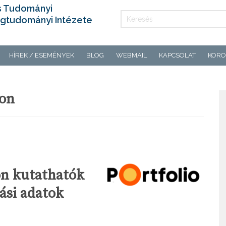
s Tudományi
gtudományi Intézete
HÍREK / ESEMÉNYEK
BLOG
WEBMAIL
KAPCSOLAT
KORO
ion
on kutathatók
ási adatok