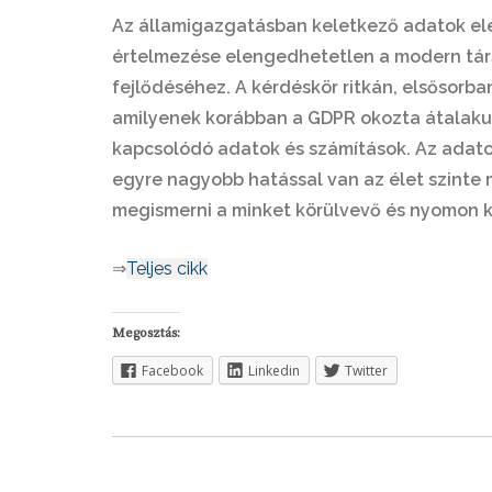
Az államigazgatásban keletkező adatok el
értelmezése elengedhetetlen a modern tá
fejlődéséhez. A kérdéskör ritkán, elsősorba
amilyenek korábban a GDPR okozta átalakul
kapcsolódó adatok és számítások. Az adato
egyre nagyobb hatással van az élet szinte 
megismerni a minket körülvevő és nyomon 
⇒
Teljes cikk
Megosztás:
Facebook
Linkedin
Twitter