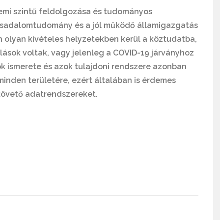
emi szintű feldolgozása és tudományos
rsadalomtudomány és a jól működő államigazgatás
n olyan kivételes helyzetekben kerül a köztudatba,
ások voltak, vagy jelenleg a COVID-19 járványhoz
k ismerete és azok tulajdoni rendszere azonban
minden területére, ezért általában is érdemes
követő adatrendszereket.