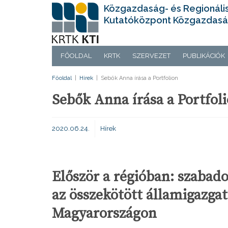
Közgazdaság- és Regionáli
Kutatóközpont Közgazdasá
FŐOLDAL
KRTK
SZERVEZET
PUBLIKÁCIÓK
Főoldal
|
Hírek
|
Sebők Anna írása a Portfolion
Sebők Anna írása a Portfol
2020.06.24.
Hírek
Először a régióban: szabad
az összekötött államigazgat
Magyarországon