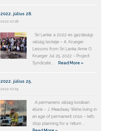
2022. július 28.
2022.07.28.
Srí Lanka: a 2022-es gazdasági
válság leckéje – A. Krueger
Lessons from Sri Lanka Anne O.
Krueger Jul 25, 2022 – Project
Syndicate ...
Read More »
2022. július 25.
2022.07.25.
A permanens válság korában
élünk – J. Meadway We’re living in
an age of permanent crisis – let’s
stop planning for a ‘return ...
Read More »