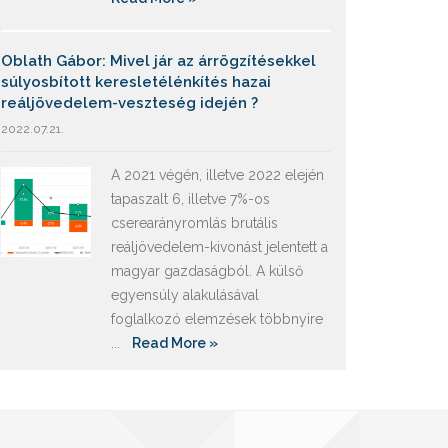
Oblath Gábor: Mivel jár az árrögzítésekkel
súlyosbított keresletélénkítés hazai
reáljövedelem-veszteség idején ?
2022.07.21.
A 2021 végén, illetve 2022 elején
tapaszalt 6, illetve 7%-os
cserearányromlás brutális
reáljövedelem-kivonást jelentett a
magyar gazdaságból. A külső
egyensúly alakulásával
foglalkozó elemzések többnyire
...
Read More »