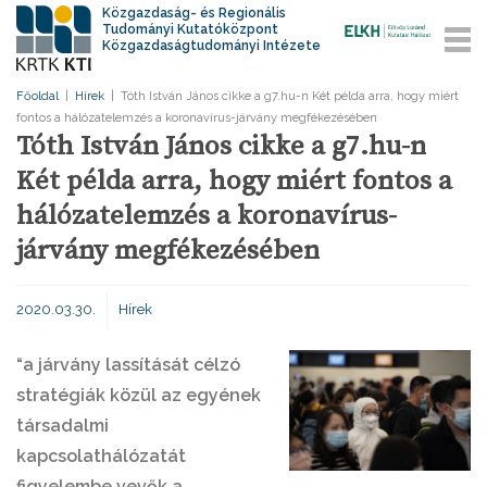
Közgazdaság- és Regionális
Tudományi Kutatóközpont
Közgazdaságtudományi Intézete
Főoldal
|
Hírek
|
Tóth István János cikke a g7.hu-n Két példa arra, hogy miért
fontos a hálózatelemzés a koronavírus-járvány megfékezésében
Tóth István János cikke a g7.hu-n
Két példa arra, hogy miért fontos a
hálózatelemzés a koronavírus-
járvány megfékezésében
2020.03.30.
Hírek
“a járvány lassítását célzó
stratégiák közül az egyének
társadalmi
kapcsolathálózatát
figyelembe vevők a