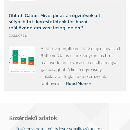
Oblath Gábor: Mivel jár az árrögzítésekkel
súlyosbított keresletélénkítés hazai
reáljövedelem-veszteség idején ?
2022.07.21.
A 2021 végén, illetve 2022 elején tapaszalt
6, illetve 7%-os cserearányromlás brutális
reáljövedelem-kivonást jelentett a magyar
gazdaságból. A külső egyensúly
alakulásával foglalkozó elemzések
többnyire ...
Read More »
Közérdekű adatok
Tevékenységre, működésre vonatkozó adatok