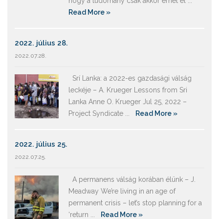
hogy a tudomány csak akkor érhet el ...
Read More »
2022. július 28.
2022.07.28.
Srí Lanka: a 2022-es gazdasági válság
leckéje – A. Krueger Lessons from Sri
Lanka Anne O. Krueger Jul 25, 2022 –
Project Syndicate ...
Read More »
2022. július 25.
2022.07.25.
A permanens válság korában élünk – J.
Meadway We’re living in an age of
permanent crisis – let’s stop planning for a
‘return ...
Read More »