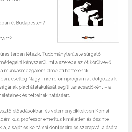
adban él Budapesten?
gtant?
üres térben létezik. Tudományterülete sürgető
érlegelni kényszerül, mi a szerepe az őt körülvevő
sta munkásmozgalom elméleti hátterének
ban, esetleg Nagy Imre reformprogramját dolgozza ki
ának piaci átalakulását segíti tanácsadóként – a
életeinek és tetteinek hatásáért.
esztő előadásokban és véleménycikkekben Kornai
émikus, professor emeritus kíméletlen és őszinte
kra, a saját és kortársai döntéseire és szerepvállalására,