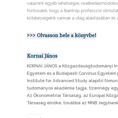
valamint egyéb lehetséges viselkedésmódokra.
fontosabb, hogy a filantróp professzor útmut
kötelességeink vannak a világ alakításában és 
>>> Olvasson bele a könyvbe!
Kornai János
KORNAI JÁNOS a Közgazdaságtudományi Int
Egyetem és a Budapesti Corvinus Egyetem p
Institute for Advanced Study alapító főmu
tudományos akadémia tagja, tizennégy egy
Az Ökonometriai Társaság, az Európai Köz
Társaság elnöke, továbbá az MNB Jegybankt