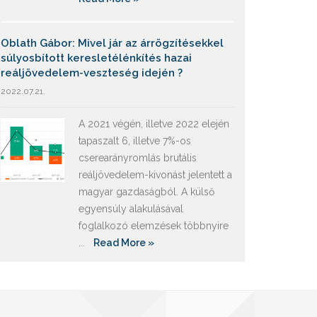
Oblath Gábor: Mivel jár az árrögzítésekkel
súlyosbított keresletélénkítés hazai
reáljövedelem-veszteség idején ?
2022.07.21.
A 2021 végén, illetve 2022 elején
tapaszalt 6, illetve 7%-os
cserearányromlás brutális
reáljövedelem-kivonást jelentett a
magyar gazdaságból. A külső
egyensúly alakulásával
foglalkozó elemzések többnyire
...
Read More »