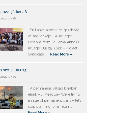
2022. július 28.
2022.07.28.
Srí Lanka: a 2022-es gazdasági
válság leckéje – A. Krueger
Lessons from Sri Lanka Anne O.
Krueger Jul 25, 2022 – Project
Syndicate ...
Read More »
2022. július 25.
2022.07.25.
A permanens válság korában
élünk – J. Meadway We’re living in
an age of permanent crisis – let’s
stop planning for a ‘return ...
Read More »