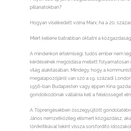
pillanatokban?
Hogyan viselkedett volna Marx, ha a 20. száz
Miért kellene bátrabban oktatni a közgazdasá
A mindenkori értelmiségi, tudós ember nem lég
kérdéseinek megoldása mellett folyamatosan m
világ alakításában. Mindegy, hogy a kommuni
megalapozójáról van szó a 19. századi London
1956-ban Budapesten vagy éppen Kína gazdaság
gondolkodónak vállalnia kell a felelősséget elm
A Töprengésekben összegyűjtött gondolatébr
János nemzetközileg elismert közgazdász, akad
(ön)kritikával tekint vissza sorsfordító időszako