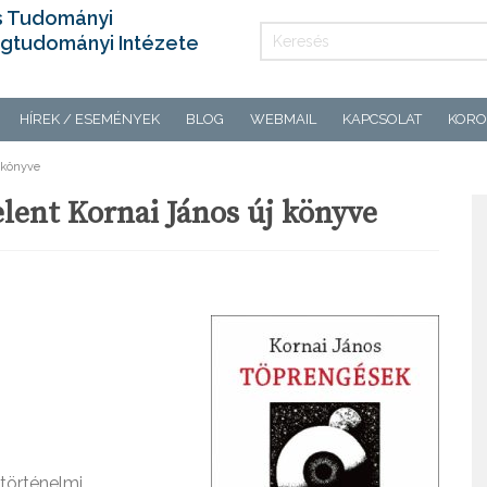
s Tudományi
gtudományi Intézete
HÍREK / ESEMÉNYEK
BLOG
WEBMAIL
KAPCSOLAT
KORO
 könyve
ent Kornai János új könyve
történelmi