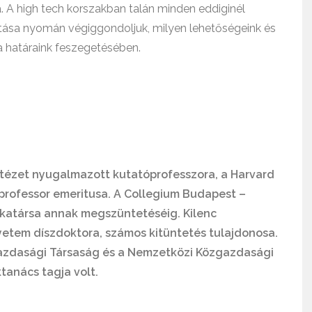
 A high tech korszakban talán minden eddiginél
atása nyomán végiggondoljuk, milyen lehetőségeink és
a határaink feszegetésében.
ézet nyugalmazott kutatóprofesszora, a Harvard
rofessor emeritusa. A Collegium Budapest –
nkatársa annak megszüntetéséig. Kilenc
etem díszdoktora, számos kitüntetés tulajdonosa.
gazdasági Társaság és a Nemzetközi Közgazdasági
anács tagja volt.