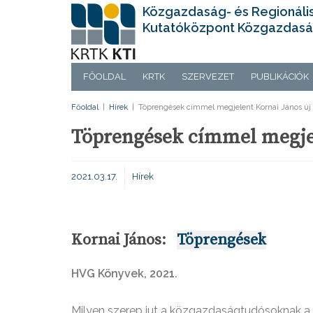
Közgazdaság- és Regionáli
Kutatóközpont Közgazdasá
FŐOLDAL
KRTK
SZERVEZET
PUBLIKÁCIÓK
Főoldal
|
Hírek
|
Töprengések címmel megjelent Kornai János új
Töprengések címmel megjel
2021.03.17.
Hírek
Kornai János:
Töprengések
HVG Könyvek, 2021.
Milyen szerep jut a közgazdaságtudósoknak a 