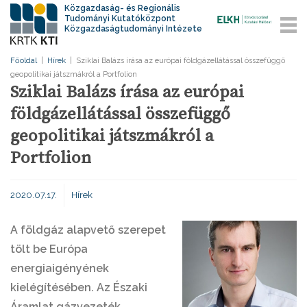
Közgazdaság- és Regionális
Tudományi Kutatóközpont
Közgazdaságtudományi Intézete
Főoldal
|
Hírek
|
Sziklai Balázs írása az európai földgázellátással összefüggő
geopolitikai játszmákról a Portfolion
Sziklai Balázs írása az európai
földgázellátással összefüggő
geopolitikai játszmákról a
Portfolion
2020.07.17.
Hírek
A földgáz alapvető szerepet
tölt be Európa
energiaigényének
kielégítésében. Az Északi
Áramlat gázvezeték