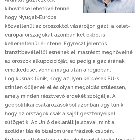
kibővítése lehetővé tenné,
hogy Nyugat-Európa
közvetlenül az oroszoktól vásároljon gázt, a kelet-
európai országokat azonban két okból is
kellemetlenül érintené. Egyrészt jelentős
tranzitbevételtől esnének el, másrészt megnövelné
az oroszok alkupozícióját, ez pedig a gáz árának
emelkedését vonná maga után a régióban.
Logikusnak tűnik, hogy az ilyen kérdések EU-s
szinten dőljenek el és olyan megoldás szülessen,
amely minden résztvevő érdekét szolgálja. A
geopolitikai csatározásokból azonban úgy tűnik,
hogy az országok csak a saját gesztenyéiket
sütögetik. Az Unió deklarált jelszavai, mint a
szolidaritás és bizalom üres frázisok csupán.
Érdemes áttekinteni az Északi Áramlat kibővítésével