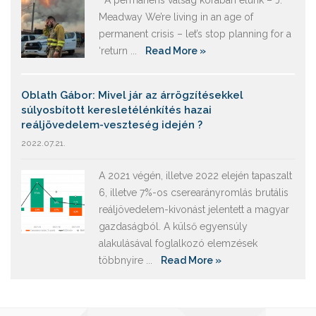
A permanens válság korában élünk – J.
Meadway We’re living in an age of
permanent crisis – let’s stop planning for a
‘return ...
Read More »
Oblath Gábor: Mivel jár az árrögzítésekkel
súlyosbított keresletélénkítés hazai
reáljövedelem-veszteség idején ?
2022.07.21.
A 2021 végén, illetve 2022 elején tapaszalt
6, illetve 7%-os cserearányromlás brutális
reáljövedelem-kivonást jelentett a magyar
gazdaságból. A külső egyensúly
alakulásával foglalkozó elemzések
többnyire ...
Read More »