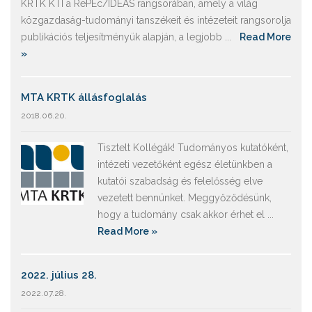
KRTK KTI a RePEc/IDEAS rangsorában, amely a világ
közgazdaság-tudományi tanszékeit és intézeteit rangsorolja
publikációs teljesítményük alapján, a legjobb ...
Read More
»
MTA KRTK állásfoglalás
2018.06.20.
Tisztelt Kollégák! Tudományos kutatóként,
intézeti vezetőként egész életünkben a
kutatói szabadság és felelősség elve
vezetett bennünket. Meggyőződésünk,
hogy a tudomány csak akkor érhet el ...
Read More »
2022. július 28.
2022.07.28.