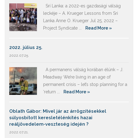
Srí Lanka: a 2022-es gazdasági válság
leckéje – A. Krueger Lessons from Sri
Lanka Anne O. Krueger Jul 25, 2022 –
Project Syndicate ...
Read More »
2022. július 25.
2022.07.25.
A permanens válság korában élünk – J.
Meadway We’re living in an age of
permanent crisis – let’s stop planning for a
‘return ...
Read More »
Oblath Gábor: Mivel jár az árrögzítésekkel
súlyosbított keresletélénkítés hazai
reáljövedelem-veszteség idején ?
2022.07.21.