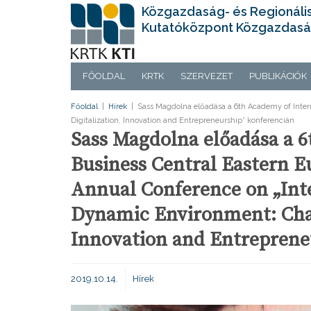
Közgazdaság- és Regionáli
Kutatóközpont Közgazdasá
FŐOLDAL
KRTK
SZERVEZET
PUBLIKÁCIÓK
Főoldal
|
Hírek
|
Sass Magdolna előadása a 6th Academy of Intern
Digitalization, Innovation and Entrepreneurship” konferencián
Sass Magdolna előadása a 6
Business Central Eastern 
Annual Conference on „Inte
Dynamic Environment: Chan
Innovation and Entreprene
2019.10.14.
Hírek