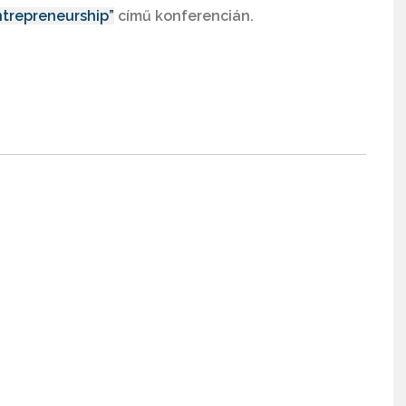
ntrepreneurship”
című konferencián.