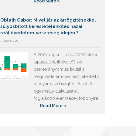
Read More »
Oblath Gábor: Mivel jár az árrögzítésekkel
súlyosbított keresletélénkítés hazai
reáljövedelem-veszteség idején ?
2022.07.21.
A 2021 végén, illetve 2022 elején
tapaszalt 6, illetve 7%-os
cserearányromlás brutális
reáljövedelem-kivonást jelentett a
magyar gazdaságból. A külső
egyensúly alakulásával
foglalkozó elemzések többnyire
...
Read More »