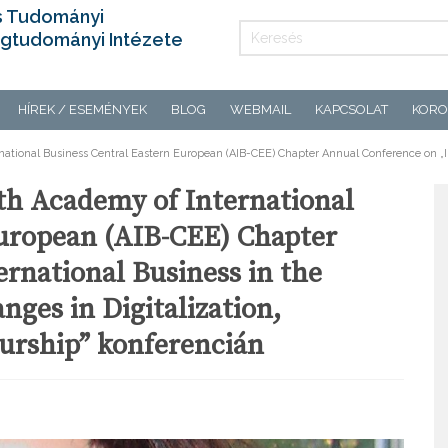
s Tudományi
gtudományi Intézete
HÍREK / ESEMÉNYEK
BLOG
WEBMAIL
KAPCSOLAT
KORO
ational Business Central Eastern European (AIB-CEE) Chapter Annual Conference on „
th Academy of International
European (AIB-CEE) Chapter
rnational Business in the
ges in Digitalization,
urship” konferencián