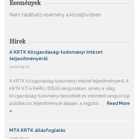
Események
Nem található esemény a közeljövőben.
Hírek
A KRTK Közgazdaság-tudományi Intézet
teljesítményéről
2020.05.07.
A KRTK Közgazdaság-tudományi Intézet teljesítményéről A
KRTK KTI a RePEc/IDEAS rangsorában, amely a világ
közgazdaság-tudományi tanszékeit és intézeteit rangsorolja
publikációs teljesítményük alapján, a legjobb ...
Read More
»
MTA KRTK állásfoglalás
2018.06.20.