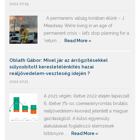
2022.07.25.
A permanens válság korában élünk – J.
Meadway We’re living in an age of
permanent crisis – let’s stop planning for a
‘return ...
Read More »
Oblath Gábor: Mivel jár az árrögzítésekkel
súlyosbított keresletélénkítés hazai
reáljövedelem-veszteség idején ?
2022.07.21.
A 2021 végén, illetve 2022 elején tapaszalt
6, illetve 7%-os cserearányromlás brutális
reáljövedelem-kivonást jelentett a magyar
gazdaságból. A külső egyensúly
alakulásával foglalkozó elemzések
többnyire ...
Read More »