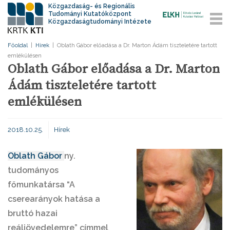
Közgazdaság- és Regionális
Tudományi Kutatóközpont
Közgazdaságtudományi Intézete
Főoldal
|
Hírek
|
Oblath Gábor előadása a Dr. Marton Ádám tiszteletére tartott
emlékülésen
Oblath Gábor előadása a Dr. Marton
Ádám tiszteletére tartott
emlékülésen
2018.10.25.
Hírek
Oblath Gábor
ny.
tudományos
főmunkatársa “A
cserearányok hatása a
bruttó hazai
reáljövedelemre” címmel