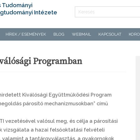
s Tudományi
gtudományi Intézete
HÍREK / ESEMÉNYEK
BLOG
WEBMAIL
KAPCSOLAT
KORO
n
iválósági Programban
hirdetett Kiválósági Együttműködési Program
amegoldás párosító mechanizmusokban”
című
TI vezetésével valósul meg, és célja a párosítási
izsgálata a hazai felsőoktatási felvételi
en, valamint a tantárgyválasztás, a gyakornokok