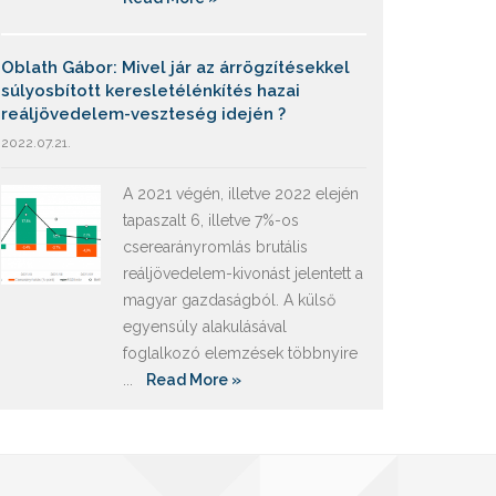
Oblath Gábor: Mivel jár az árrögzítésekkel
súlyosbított keresletélénkítés hazai
reáljövedelem-veszteség idején ?
2022.07.21.
A 2021 végén, illetve 2022 elején
tapaszalt 6, illetve 7%-os
cserearányromlás brutális
reáljövedelem-kivonást jelentett a
magyar gazdaságból. A külső
egyensúly alakulásával
foglalkozó elemzések többnyire
...
Read More »