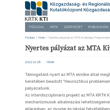
Közgazdaság- és Regionáli
Kutatóközpont Közgazdasá
FŐOLDAL
KRTK
SZERVEZET
PUBLIKÁCIÓK
Főoldal
|
Hírek
|
Nyertes pályázat az MTA Kiválósági Programba
Nyertes pályázat az MTA K
2017.10.18.
Hírek
Támogatást nyert az MTA elnöke által meg
keretében beadott
“Heurisztikus problém
pályázatunk.
Az interdiszciplináris projekt az MTA KRTK K
mechanizmusok alkalmazási lehetőségeinek v
eljárásban, az óvodai és iskolai felvételib