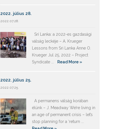
2022. július 28.
2022.07.28.
Srí Lanka: a 2022-es gazdasági
válság leckéje – A. Krueger
Lessons from Sri Lanka Anne O.
Krueger Jul 25, 2022 – Project
Syndicate ...
Read More »
2022. július 25.
2022.07.25.
A permanens válság korában
élünk – J. Meadway We’re living in
an age of permanent crisis – let’s
stop planning for a ‘return ...
Read More »