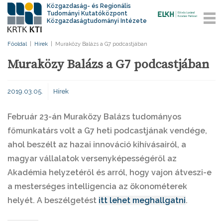
Közgazdaság- és Regionális
Tudományi Kutatóközpont
Közgazdaságtudományi Intézete
Főoldal
|
Hírek
|
Muraközy Balázs a G7 podcastjában
Muraközy Balázs a G7 podcastjában
2019.03.05.
Hírek
Február 23-án Muraközy Balázs tudományos
főmunkatárs volt a G7 heti podcastjának vendége,
ahol beszélt az hazai innováció kihívásairól, a
magyar vállalatok versenyképességéről az
Akadémia helyzetéről és arról, hogy vajon átveszi-e
a mesterséges intelligencia az ökonométerek
helyét. A beszélgetést
itt lehet meghallgatni
.