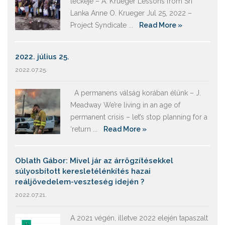
leckéje – A. Krueger Lessons from Sri
Lanka Anne O. Krueger Jul 25, 2022 –
Project Syndicate ...
Read More »
2022. július 25.
2022.07.25.
A permanens válság korában élünk – J.
Meadway We’re living in an age of
permanent crisis – let’s stop planning for a
‘return ...
Read More »
Oblath Gábor: Mivel jár az árrögzítésekkel
súlyosbított keresletélénkítés hazai
reáljövedelem-veszteség idején ?
2022.07.21.
A 2021 végén, illetve 2022 elején tapaszalt