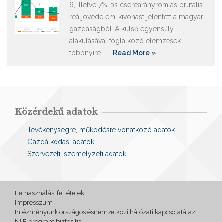
6, illetve 7%-os cserearányromlás brutális
reáljövedelem-kivonást jelentett a magyar
gazdaságból. A külső egyensúly
alakulásával foglalkozó elemzések
többnyire ...
Read More »
Közérdekű adatok
Tevékenységre, működésre vonatkozó adatok
Gazdálkodási adatok
Szervezeti, személyzeti adatok
Felhasználási feltételek
Impresszum
Intézményünk országos ésnemzetközi hálózati kapcsolatátaz
NIIF program biztosítja