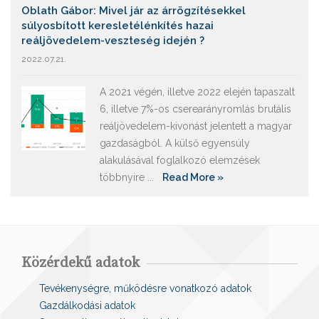
Oblath Gábor: Mivel jár az árrögzítésekkel
súlyosbított keresletélénkítés hazai
reáljövedelem-veszteség idején ?
2022.07.21.
A 2021 végén, illetve 2022 elején tapaszalt
6, illetve 7%-os cserearányromlás brutális
reáljövedelem-kivonást jelentett a magyar
gazdaságból. A külső egyensúly
alakulásával foglalkozó elemzések
többnyire ...
Read More »
Közérdekű adatok
Tevékenységre, működésre vonatkozó adatok
Gazdálkodási adatok