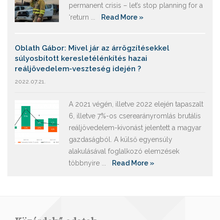
permanent crisis – let’s stop planning for a
‘return ...
Read More »
Oblath Gábor: Mivel jár az árrögzítésekkel
súlyosbított keresletélénkítés hazai
reáljövedelem-veszteség idején ?
2022.07.21.
A 2021 végén, illetve 2022 elején tapaszalt
6, illetve 7%-os cserearányromlás brutális
reáljövedelem-kivonást jelentett a magyar
gazdaságból. A külső egyensúly
alakulásával foglalkozó elemzések
többnyire ...
Read More »