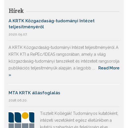
Hírek
A KRTK Közgazdaság-tudományi Intézet
teljesítményéről
2020.05.07.
A KRTK Közgazdaság-tudományi Intézet teljesítményéről A
KRTK KTI a RePEc/IDEAS rangsorában, amely a világ
közgazdaság-tudományi tanszékeit és intézeteit rangsorolja
publikációs teljesítményük alapján, a legjobb ...
Read More
»
MTA KRTK állásfoglalás
2018.06.20.
Tisztelt Kollégák! Tudományos kutatóként,
intézeti vezetőként egész életünkben a
kutatói szabadság és felelősség elve