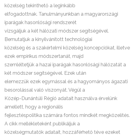
közelség tekinthető a leginkább
elfogadottnak. Tanulmányunkban a magyarországi
iparágak hasonlósági rendszerét
vizsgáljuk a két hálózati módszer segítségével.
Bemutatjuk a kinyilvánított technológiai
közelség és a szakértelmi közelség koncepciókat, illetve
ezek empirikus módszertanát, majd
szemléltetjük a hazai iparágak hasonlósági hálózatát a
két módszer segítségével. Ezek után
elemezzük ezek egymással és a hagyományos ágazati
besorolással való viszonyát. Végül a
Közép-Dunántúli Régió adatait használva érvelünk
amellett, hogy a regionális
fejlesztéspolitika számára fontos mindkét megközelítés.
A cikk mellékleteként publikáljuk a
közelségmutatók adatait, hozzáférhető téve ezeket