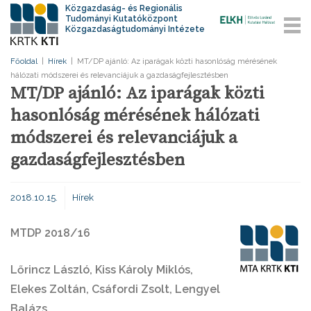
Közgazdaság- és Regionális
Tudományi Kutatóközpont
Közgazdaságtudományi Intézete
Főoldal
|
Hírek
|
MT/DP ajánló: Az iparágak közti hasonlóság mérésének
hálózati módszerei és relevanciájuk a gazdaságfejlesztésben
MT/DP ajánló: Az iparágak közti
hasonlóság mérésének hálózati
módszerei és relevanciájuk a
gazdaságfejlesztésben
2018.10.15.
Hírek
MTDP 2018/16
Lőrincz László, Kiss Károly Miklós,
Elekes Zoltán, Csáfordi Zsolt, Lengyel
Balázs