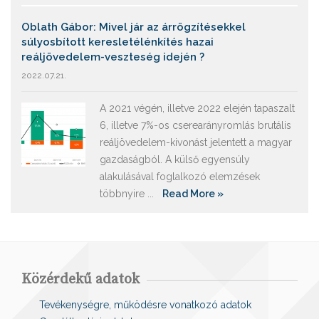
Oblath Gábor: Mivel jár az árrögzítésekkel
súlyosbított keresletélénkítés hazai
reáljövedelem-veszteség idején ?
2022.07.21.
A 2021 végén, illetve 2022 elején tapaszalt
6, illetve 7%-os cserearányromlás brutális
reáljövedelem-kivonást jelentett a magyar
gazdaságból. A külső egyensúly
alakulásával foglalkozó elemzések
többnyire ...
Read More »
Közérdekű adatok
Tevékenységre, működésre vonatkozó adatok