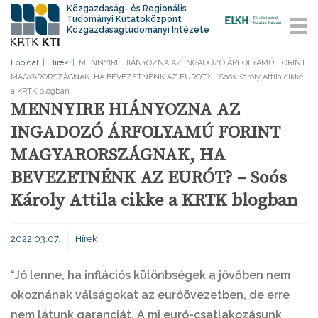
Közgazdaság- és Regionális
Tudományi Kutatóközpont
Közgazdaságtudományi Intézete
Főoldal
|
Hírek
|
MENNYIRE HIÁNYOZNA AZ INGADOZÓ ÁRFOLYAMÚ FORINT
MAGYARORSZÁGNAK, HA BEVEZETNÉNK AZ EURÓT? – Soós Károly Attila cikke
a KRTK blogban
MENNYIRE HIÁNYOZNA AZ
INGADOZÓ ÁRFOLYAMÚ FORINT
MAGYARORSZÁGNAK, HA
BEVEZETNÉNK AZ EURÓT? – Soós
Károly Attila cikke a KRTK blogban
2022.03.07.
Hírek
“Jó lenne, ha inflációs különbségek a jövőben nem
okoznának válságokat az euróövezetben, de erre
nem látunk garanciát. A mi euró-csatlakozásunk