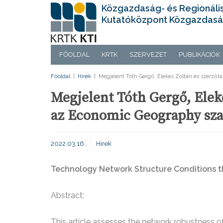
Közgazdaság- és Regionáli
Kutatóközpont Közgazdasá
FŐOLDAL
KRTK
SZERVEZET
PUBLIKÁCIÓK
Főoldal
|
Hírek
|
Megjelent Tóth Gergő, Elekes Zoltán és szerzőt
Megjelent Tóth Gergő, Eleke
az Economic Geography sza
2022.03.16.
Hírek
Technology Network Structure Conditions t
Abstract:
This article assesses the network robustness o