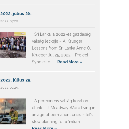
2022. július 28.
2022.07.28.
Srí Lanka: a 2022-es gazdasági
válság leckéje – A. Krueger
Lessons from Sri Lanka Anne O.
Krueger Jul 25, 2022 – Project
Syndicate ...
Read More »
2022. július 25.
2022.07.25.
A permanens válság korában
élünk – J. Meadway We’re living in
an age of permanent crisis – let’s
stop planning for a ‘return ...
Read More »