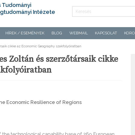
s Tudományi
gtudományi Intézete
HÍREK / ESEMÉNYEK
BLOG
WEBMAIL
KAPCSOLAT
KORO
ársaik cikke az Economic Geography szakfolyóiratban
s Zoltán és szerzőtársaik cikke
kfolyóiratban
he Economic Resilience of Regions
f the technological capability base of 269 European