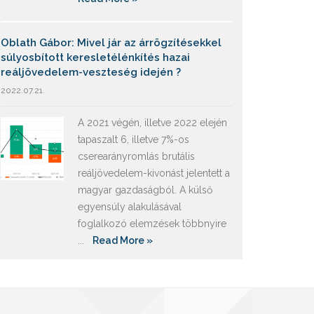
Oblath Gábor: Mivel jár az árrögzítésekkel
súlyosbított keresletélénkítés hazai
reáljövedelem-veszteség idején ?
2022.07.21.
A 2021 végén, illetve 2022 elején
tapaszalt 6, illetve 7%-os
cserearányromlás brutális
reáljövedelem-kivonást jelentett a
magyar gazdaságból. A külső
egyensúly alakulásával
foglalkozó elemzések többnyire
...
Read More »