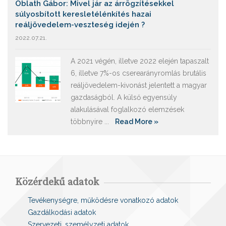
Oblath Gábor: Mivel jár az árrögzítésekkel
súlyosbított keresletélénkítés hazai
reáljövedelem-veszteség idején ?
2022.07.21.
A 2021 végén, illetve 2022 elején tapaszalt
6, illetve 7%-os cserearányromlás brutális
reáljövedelem-kivonást jelentett a magyar
gazdaságból. A külső egyensúly
alakulásával foglalkozó elemzések
többnyire ...
Read More »
Közérdekű adatok
Tevékenységre, működésre vonatkozó adatok
Gazdálkodási adatok
Szervezeti, személyzeti adatok