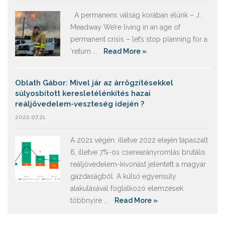
A permanens válság korában élünk – J.
Meadway We’re living in an age of
permanent crisis – let’s stop planning for a
‘return ...
Read More »
Oblath Gábor: Mivel jár az árrögzítésekkel
súlyosbított keresletélénkítés hazai
reáljövedelem-veszteség idején ?
2022.07.21.
A 2021 végén, illetve 2022 elején tapaszalt
6, illetve 7%-os cserearányromlás brutális
reáljövedelem-kivonást jelentett a magyar
gazdaságból. A külső egyensúly
alakulásával foglalkozó elemzések
többnyire ...
Read More »