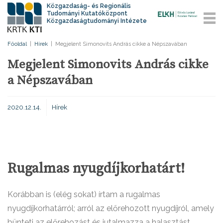
Közgazdaság- és Regionális
Tudományi Kutatóközpont
Közgazdaságtudományi Intézete
Főoldal
|
Hírek
|
Megjelent Simonovits András cikke a Népszavában
Megjelent Simonovits András cikke
a Népszavában
2020.12.14.
Hírek
Rugalmas nyugdíjkorhatárt!
Korábban is (elég sokat) írtam a rugalmas
nyugdíjkorhatárról; arról az előrehozott nyugdíjról, amely
bünteti az előrehozást és jutalmazza a halasztást.