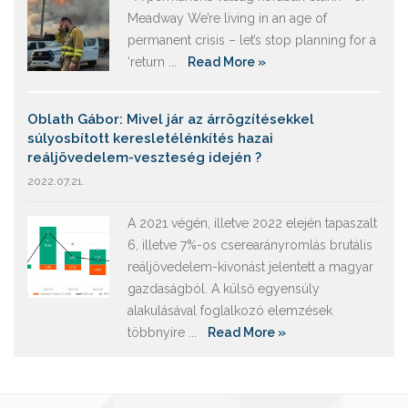
Meadway We’re living in an age of
permanent crisis – let’s stop planning for a
‘return ...
Read More »
Oblath Gábor: Mivel jár az árrögzítésekkel
súlyosbított keresletélénkítés hazai
reáljövedelem-veszteség idején ?
2022.07.21.
A 2021 végén, illetve 2022 elején tapaszalt
6, illetve 7%-os cserearányromlás brutális
reáljövedelem-kivonást jelentett a magyar
gazdaságból. A külső egyensúly
alakulásával foglalkozó elemzések
többnyire ...
Read More »