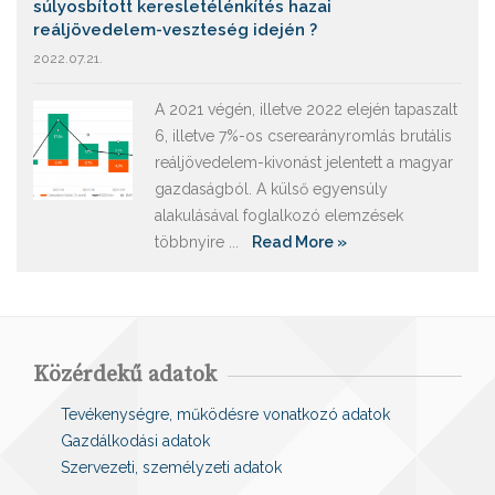
súlyosbított keresletélénkítés hazai
reáljövedelem-veszteség idején ?
2022.07.21.
A 2021 végén, illetve 2022 elején tapaszalt
6, illetve 7%-os cserearányromlás brutális
reáljövedelem-kivonást jelentett a magyar
gazdaságból. A külső egyensúly
alakulásával foglalkozó elemzések
többnyire ...
Read More »
Közérdekű adatok
Tevékenységre, működésre vonatkozó adatok
Gazdálkodási adatok
Szervezeti, személyzeti adatok