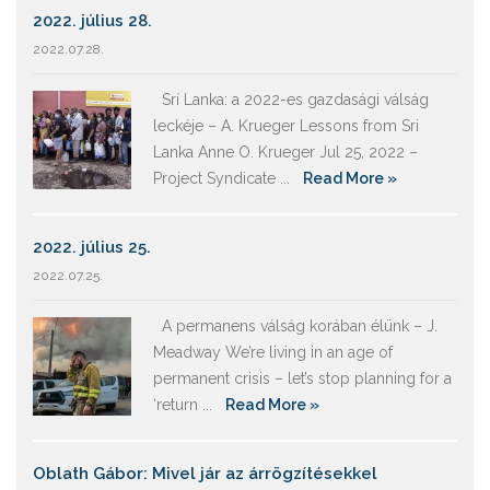
2022. július 28.
2022.07.28.
Srí Lanka: a 2022-es gazdasági válság
leckéje – A. Krueger Lessons from Sri
Lanka Anne O. Krueger Jul 25, 2022 –
Project Syndicate ...
Read More »
2022. július 25.
2022.07.25.
A permanens válság korában élünk – J.
Meadway We’re living in an age of
permanent crisis – let’s stop planning for a
‘return ...
Read More »
Oblath Gábor: Mivel jár az árrögzítésekkel