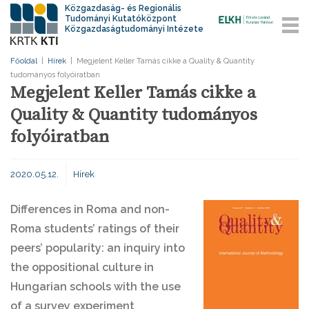
Közgazdaság- és Regionális
Tudományi Kutatóközpont
Közgazdaságtudományi Intézete
Főoldal
|
Hírek
|
Megjelent Keller Tamás cikke a Quality & Quantity
tudományos folyóiratban
Megjelent Keller Tamás cikke a
Quality & Quantity tudományos
folyóiratban
2020.05.12.
Hírek
Differences in Roma and non-
Roma students’ ratings of their
peers’ popularity: an inquiry into
the oppositional culture in
Hungarian schools with the use
of a survey experiment