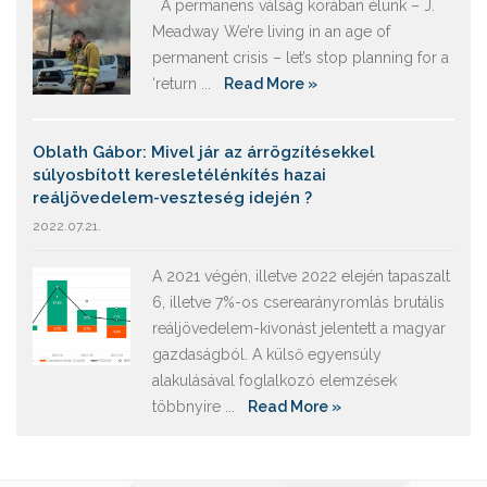
A permanens válság korában élünk – J.
Meadway We’re living in an age of
permanent crisis – let’s stop planning for a
‘return ...
Read More »
Oblath Gábor: Mivel jár az árrögzítésekkel
súlyosbított keresletélénkítés hazai
reáljövedelem-veszteség idején ?
2022.07.21.
A 2021 végén, illetve 2022 elején tapaszalt
6, illetve 7%-os cserearányromlás brutális
reáljövedelem-kivonást jelentett a magyar
gazdaságból. A külső egyensúly
alakulásával foglalkozó elemzések
többnyire ...
Read More »