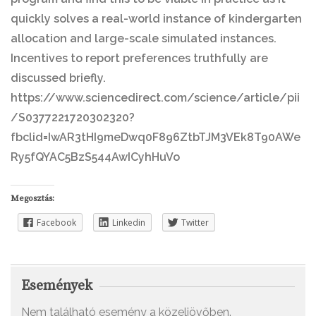
quickly solves a real-world instance of kindergarten
allocation and large-scale simulated instances.
Incentives to report preferences truthfully are
discussed briefly.
https://www.sciencedirect.com/science/article/pii
/S0377221720302320?
fbclid=IwAR3tHI9meDwq0F896ZtbTJM3VEk8T90AWe
Ry5fQYAC5BzS544AwICyhHuVo
Megosztás:
Facebook
Linkedin
Twitter
Események
Nem található esemény a közeljövőben.