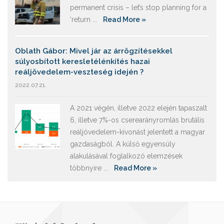
permanent crisis – let’s stop planning for a
‘return ...
Read More »
Oblath Gábor: Mivel jár az árrögzítésekkel
súlyosbított keresletélénkítés hazai
reáljövedelem-veszteség idején ?
2022.07.21.
A 2021 végén, illetve 2022 elején tapaszalt
6, illetve 7%-os cserearányromlás brutális
reáljövedelem-kivonást jelentett a magyar
gazdaságból. A külső egyensúly
alakulásával foglalkozó elemzések
többnyire ...
Read More »