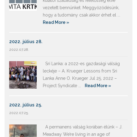
kutatói szabadság és felelősség elve
vezetett bennünket. Meggyőződésünk,
hogy a tudomány csak akkor érhet el ...
Read More »
2022. július 28.
2022.07.28.
Srí Lanka: a 2022-es gazdasági válság
leckéje – A. Krueger Lessons from Sri
Lanka Anne O. Krueger Jul 25, 2022 –
Project Syndicate ...
Read More »
2022. július 25.
2022.07.25.
A permanens válság korában élünk – J.
Meadway We’re living in an age of