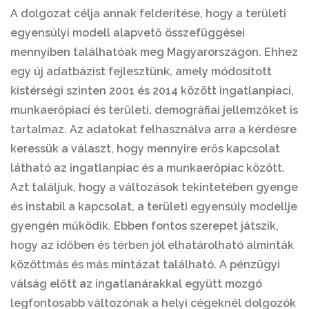
A dolgozat célja annak felderítése, hogy a területi
egyensúlyi modell alapvető összefüggései
mennyiben találhatóak meg Magyarországon. Ehhez
egy új adatbázist fejlesztünk, amely módosított
kistérségi szinten 2001 és 2014 között ingatlanpiaci,
munkaerőpiaci és területi, demográfiai jellemzőket is
tartalmaz. Az adatokat felhasználva arra a kérdésre
keressük a választ, hogy mennyire erős kapcsolat
látható az ingatlanpiac és a munkaerőpiac között.
Azt találjuk, hogy a változások tekintetében gyenge
és instabil a kapcsolat, a területi egyensúly modellje
gyengén működik. Ebben fontos szerepet játszik,
hogy az időben és térben jól elhatárolható alminták
közöttmás és más mintázat található. A pénzügyi
válság előtt az ingatlanárakkal együtt mozgó
legfontosabb változónak a helyi cégeknél dolgozók