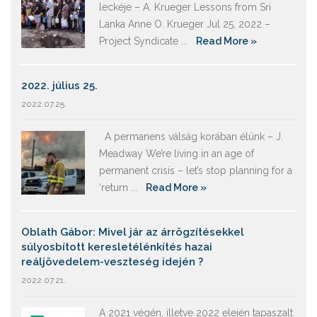
leckéje – A. Krueger Lessons from Sri
Lanka Anne O. Krueger Jul 25, 2022 –
Project Syndicate ...
Read More »
2022. július 25.
2022.07.25.
A permanens válság korában élünk – J.
Meadway We’re living in an age of
permanent crisis – let’s stop planning for a
‘return ...
Read More »
Oblath Gábor: Mivel jár az árrögzítésekkel
súlyosbított keresletélénkítés hazai
reáljövedelem-veszteség idején ?
2022.07.21.
A 2021 végén, illetve 2022 elején tapaszalt