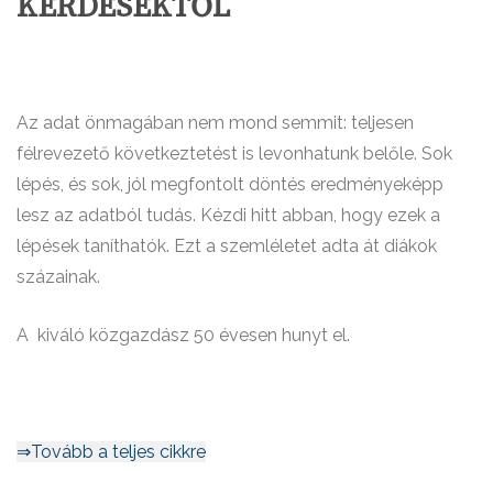
KÉRDÉSEKTŐL
Az adat önmagában nem mond semmit: teljesen
félrevezető következtetést is levonhatunk belőle. Sok
lépés, és sok, jól megfontolt döntés eredményeképp
lesz az adatból tudás. Kézdi hitt abban, hogy ezek a
lépések taníthatók. Ezt a szemléletet adta át diákok
százainak.
A kiváló közgazdász 50 évesen hunyt el.
⇒Tovább a teljes cikkre