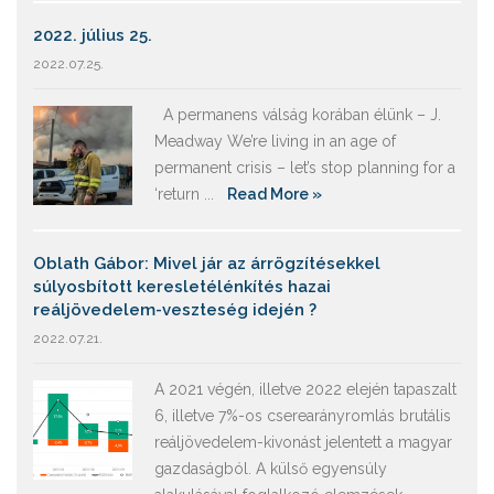
2022. július 25.
2022.07.25.
A permanens válság korában élünk – J.
Meadway We’re living in an age of
permanent crisis – let’s stop planning for a
‘return ...
Read More »
Oblath Gábor: Mivel jár az árrögzítésekkel
súlyosbított keresletélénkítés hazai
reáljövedelem-veszteség idején ?
2022.07.21.
A 2021 végén, illetve 2022 elején tapaszalt
6, illetve 7%-os cserearányromlás brutális
reáljövedelem-kivonást jelentett a magyar
gazdaságból. A külső egyensúly