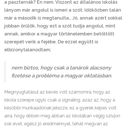
a paszternák? Én nem. Viszont az általános iskolás
lányom már angolul is ismeri a szót. Időközben talán
már a második is megtanulta… Jó, annak azért sokkal
jobban örülök, hogy ezt a szót tudja angolul, mint
annak, amikor a magyar történelemben betöltött
szerepét verik a fejébe. De ezzel együtt is
elbizonytalanodtam;
nem biztos, hogy csak a tanárok alacsony
fizetése a probléma a magyar oktatásban.
Megnyugtatásul az kevés volt számomra, hogy az
iskola szerepe úgyis csak a signaling, azaz az, hogy a
későbbi munkaadónak jelezze, ez a gyerek képes volt
arra, hogy ebben meg abban az iskolában végig szívjon
sok évet, egész jó eredménnyel, tehát megvan az