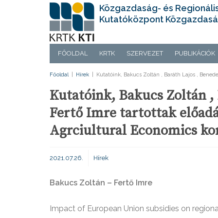
Közgazdaság- és Regionáli
Kutatóközpont Közgazdasá
FŐOLDAL
KRTK
SZERVEZET
PUBLIKÁCIÓK
Főoldal
|
Hírek
|
Kutatóink, Bakucs Zoltán , Baráth Lajos , Benede
Kutatóink, Bakucs Zoltán , 
Fertő Imre tartottak előad
Agrciultural Economics ko
2021.07.26.
Hírek
Bakucs Zoltán – Fertő Imre
Impact of European Union subsidies on regio