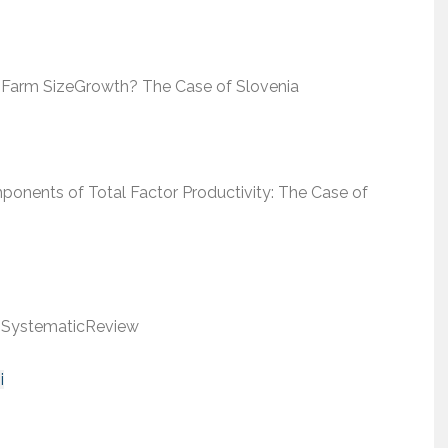
n Farm SizeGrowth? The Case of Slovenia
mponents of Total Factor Productivity: The Case of
 a SystematicReview
i