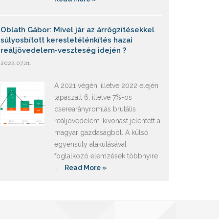
Oblath Gábor: Mivel jár az árrögzítésekkel
súlyosbított keresletélénkítés hazai
reáljövedelem-veszteség idején ?
2022.07.21.
A 2021 végén, illetve 2022 elején
tapaszalt 6, illetve 7%-os
cserearányromlás brutális
reáljövedelem-kivonást jelentett a
magyar gazdaságból. A külső
egyensúly alakulásával
foglalkozó elemzések többnyire
...
Read More »