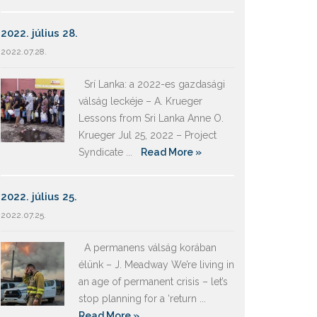
2022. július 28.
2022.07.28.
Srí Lanka: a 2022-es gazdasági
válság leckéje – A. Krueger
Lessons from Sri Lanka Anne O.
Krueger Jul 25, 2022 – Project
Syndicate ...
Read More »
2022. július 25.
2022.07.25.
A permanens válság korában
élünk – J. Meadway We’re living in
an age of permanent crisis – let’s
stop planning for a ‘return ...
Read More »