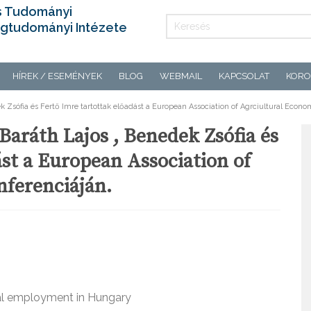
s Tudományi
gtudományi Intézete
HÍREK / ESEMÉNYEK
BLOG
WEBMAIL
KAPCSOLAT
KORO
k Zsófia és Fertő Imre tartottak előadást a European Association of Agrciultural Econo
Baráth Lajos , Benedek Zsófia és
ást a European Association of
nferenciáján.
nal employment in Hungary