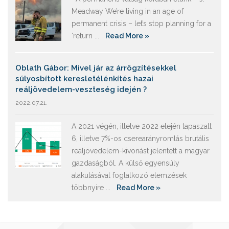
Meadway We’re living in an age of
permanent crisis – let’s stop planning for a
‘return ...
Read More »
Oblath Gábor: Mivel jár az árrögzítésekkel
súlyosbított keresletélénkítés hazai
reáljövedelem-veszteség idején ?
2022.07.21.
A 2021 végén, illetve 2022 elején tapaszalt
6, illetve 7%-os cserearányromlás brutális
reáljövedelem-kivonást jelentett a magyar
gazdaságból. A külső egyensúly
alakulásával foglalkozó elemzések
többnyire ...
Read More »