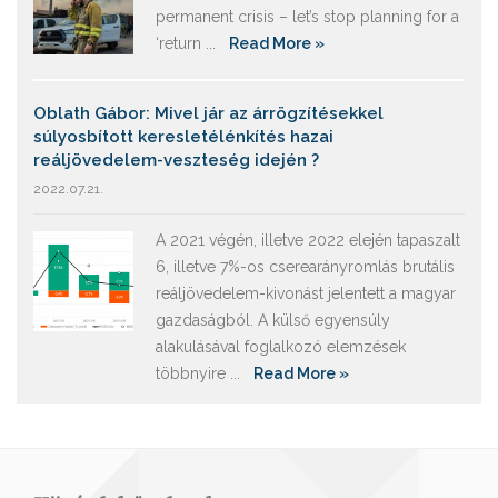
permanent crisis – let’s stop planning for a
‘return ...
Read More »
Oblath Gábor: Mivel jár az árrögzítésekkel
súlyosbított keresletélénkítés hazai
reáljövedelem-veszteség idején ?
2022.07.21.
A 2021 végén, illetve 2022 elején tapaszalt
6, illetve 7%-os cserearányromlás brutális
reáljövedelem-kivonást jelentett a magyar
gazdaságból. A külső egyensúly
alakulásával foglalkozó elemzések
többnyire ...
Read More »