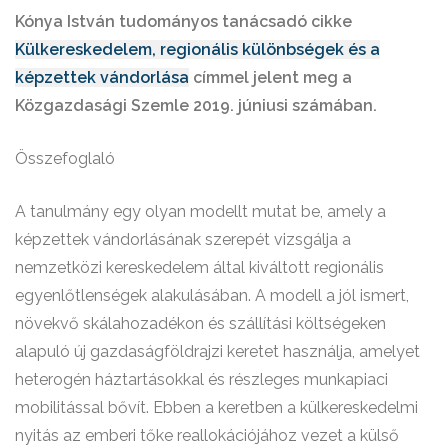
Kónya István tudományos tanácsadó cikke
Külkereskedelem, regionális különbségek és a
képzettek vándorlása
címmel jelent meg a
Közgazdasági Szemle 2019. júniusi számában.
Összefoglaló
A tanulmány egy olyan modellt mutat be, amely a
képzettek vándorlásának szerepét vizsgálja a
nemzetközi kereskedelem által kiváltott regionális
egyenlőtlenségek alakulásában. A modell a jól ismert,
növekvő skálahozadékon és szállítási költségeken
alapuló új gazdaságföldrajzi keretet használja, amelyet
heterogén háztartásokkal és részleges munkapiaci
mobilitással bővít. Ebben a keretben a külkereskedelmi
nyitás az emberi tőke reallokációjához vezet a külső