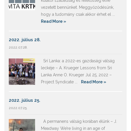
kutatói szabadság és felelősség elve
vezetett bennünket. Meggyőződésünk,
hogy a tudomány csak akkor érhet el ...
Read More »
2022. július 28.
2022.07.28.
Srí Lanka: a 2022-es gazdasági válság
leckéje – A. Krueger Lessons from Sri
Lanka Anne O. Krueger Jul 25, 2022 –
Project Syndicate ...
Read More »
2022. július 25.
2022.07.25.
A permanens válság korában élünk – J.
Meadway We’re living in an age of