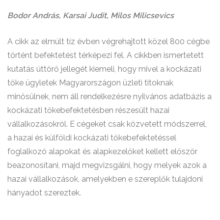
Bodor András, Karsai Judit, Milos Milicsevics
A cikk az elmúlt tíz évben végrehajtott közel 800 cégbe
történt befektetést térképezi fel. A cikkben ismertetett
kutatás úttörő jellegét kiemeli, hogy mivel a kockázati
tőke ügyletek Magyarországon üzleti titoknak
minősülnek, nem áll rendelkezésre nyilvános adatbázis a
kockázati tőkebefektetésben részesült hazai
vállalkozásokról. E cégeket csak közvetett módszerrel,
a hazai és külföldi kockázati tőkebefektetéssel
foglalkozó alapokat és alapkezelőket kellett először
beazonosítani, majd megvizsgálni, hogy melyek azok a
hazai vállalkozások, amelyekben e szereplők tulajdoni
hányadot szereztek.