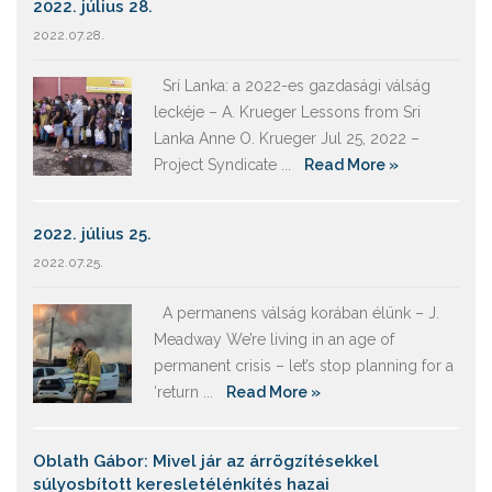
2022. július 28.
2022.07.28.
Srí Lanka: a 2022-es gazdasági válság
leckéje – A. Krueger Lessons from Sri
Lanka Anne O. Krueger Jul 25, 2022 –
Project Syndicate ...
Read More »
2022. július 25.
2022.07.25.
A permanens válság korában élünk – J.
Meadway We’re living in an age of
permanent crisis – let’s stop planning for a
‘return ...
Read More »
Oblath Gábor: Mivel jár az árrögzítésekkel
súlyosbított keresletélénkítés hazai