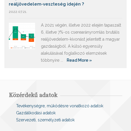
reáljövedelem-veszteség idején ?
2022.07.21.
A 2021 végén, illetve 2022 elején tapaszalt
6, illetve 7%-os cserearányromlás brutális
reáljövedelem-kivonást jelentett a magyar
gazdaságból. A külső egyensúly
alakulásával foglalkozó elemzések
többnyire ...
Read More »
Közérdekű adatok
Tevékenységre, működésre vonatkozó adatok
Gazdálkodási adatok
Szervezeti, személyzeti adatok