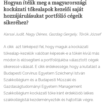
Hogyan ítélik meg a magyarországi
kockázati tőkealapok kezelői saját
hozzájárulásukat portfólió cégeik
sikeréhez?
Karsai Judit, Nagy Dénes, Gazdag Gergely, Török József
A cikk azt térképezi fel, hogy maguk a kockázati
tőkealap-kezelők valóban képesek-e a tőkén kívül más
módon is elősegíteni a portfoliójukba választott cégek
sikeressé válását. E cikk érdekessége, hogy a kutatást a
Budapesti Corvinus Egyetem Széchenyi István
Szakkollégium és a Budapesti Műszaki és
Gazdaságtudományi Egyetem Management
Szakkollégium kockázati tőke iránt érdeklődő lelkes
szakkollégistái kezdeményezték és hajtották végre.