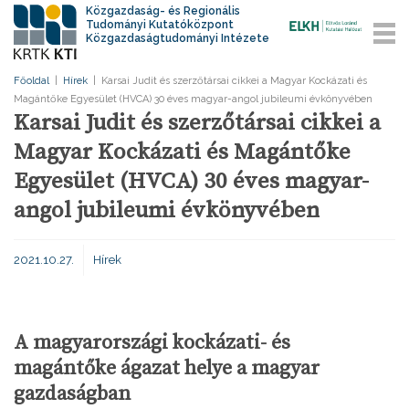
Közgazdaság- és Regionális
Tudományi Kutatóközpont
Közgazdaságtudományi Intézete
Főoldal
|
Hírek
|
Karsai Judit és szerzőtársai cikkei a Magyar Kockázati és
Magántőke Egyesület (HVCA) 30 éves magyar-angol jubileumi évkönyvében
Karsai Judit és szerzőtársai cikkei a
Magyar Kockázati és Magántőke
Egyesület (HVCA) 30 éves magyar-
angol jubileumi évkönyvében
2021.10.27.
Hírek
A magyarországi kockázati- és
magántőke ágazat helye a magyar
gazdaságban