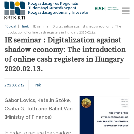
Közgazdaság- és Regionális
Tudományi Kutatóközpont
Közgazdaságtudományi Intézete
Főoldal
|
Hírek
|
IE seminar : Digitalization against shadow economy: The
introduction of online cash registers in Hungary 2020.02.13.
IE seminar : Digitalization against
shadow economy: The introduction
of online cash registers in Hungary
2020.02.13.
2020.02.12.
Hírek
Gábor Lovics, Katalin Szőke,
Csaba G. Tóth and
Bálint Ván
(Ministry of Finance)
In order to reduce the shadow