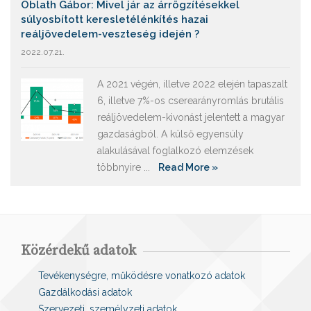
Oblath Gábor: Mivel jár az árrögzítésekkel
súlyosbított keresletélénkítés hazai
reáljövedelem-veszteség idején ?
2022.07.21.
A 2021 végén, illetve 2022 elején tapaszalt
6, illetve 7%-os cserearányromlás brutális
reáljövedelem-kivonást jelentett a magyar
gazdaságból. A külső egyensúly
alakulásával foglalkozó elemzések
többnyire ...
Read More »
Közérdekű adatok
Tevékenységre, működésre vonatkozó adatok
Gazdálkodási adatok
Szervezeti, személyzeti adatok