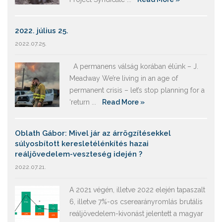
2022. július 25.
2022.07.25.
A permanens válság korában élünk – J.
Meadway We’re living in an age of
permanent crisis – let’s stop planning for a
‘return ...
Read More »
Oblath Gábor: Mivel jár az árrögzítésekkel
súlyosbított keresletélénkítés hazai
reáljövedelem-veszteség idején ?
2022.07.21.
A 2021 végén, illetve 2022 elején tapaszalt
6, illetve 7%-os cserearányromlás brutális
reáljövedelem-kivonást jelentett a magyar