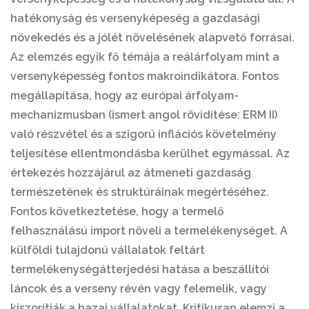
hatékonyság és versenyképeség a gazdasági
növekedés és a jólét növelésének alapvető forrásai.
Az elemzés egyik fő témája a reálárfolyam mint a
versenyképesség fontos makroindikátora. Fontos
megállapítása, hogy az európai árfolyam-
mechanizmusban (ismert angol rövidítése: ERM II)
való részvétel és a szigorú inflációs követelmény
teljesítése ellentmondásba kerülhet egymással. Az
értekezés hozzájárul az átmeneti gazdaság
természetének és struktúráinak megértéséhez.
Fontos következtetése, hogy a termelő
felhasználású import növeli a termelékenységet. A
külföldi tulajdonú vállalatok feltárt
termelékenységátterjedési hatása a beszállítói
láncok és a verseny révén vagy felemelik, vagy
kiszorítják a hazai vállalatokat. Kritikusan elemzi a