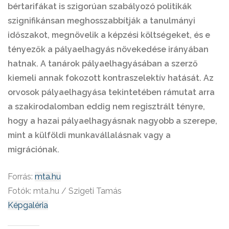
bértarifákat is szigorúan szabályozó politikák
szignifikánsan meghosszabbítják a tanulmányi
időszakot, megnövelik a képzési költségeket, és e
tényezők a pályaelhagyás növekedése irányában
hatnak. A tanárok pályaelhagyásában a szerző
kiemeli annak fokozott kontraszelektív hatását. Az
orvosok pályaelhagyása tekintetében rámutat arra
a szakirodalomban eddig nem regisztrált tényre,
hogy a hazai pályaelhagyásnak nagyobb a szerepe,
mint a külföldi munkavállalásnak vagy a
migrációnak.
Forrás:
mta.hu
Fotók:
mta.hu / Szigeti Tamás
Képgaléria