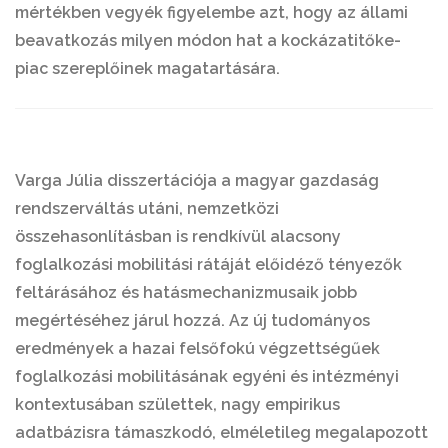
mértékben vegyék figyelembe azt, hogy az állami
beavatkozás milyen módon hat a kockázatitőke-
piac szereplőinek magatartására.
Varga Júlia disszertációja a magyar gazdaság
rendszerváltás utáni, nemzetközi
összehasonlításban is rendkívül alacsony
foglalkozási mobilitási rátáját előidéző tényezők
feltárásához és hatásmechanizmusaik jobb
megértéséhez járul hozzá. Az új tudományos
eredmények a hazai felsőfokú végzettségűek
foglalkozási mobilitásának egyéni és intézményi
kontextusában születtek, nagy empirikus
adatbázisra támaszkodó, elméletileg megalapozott