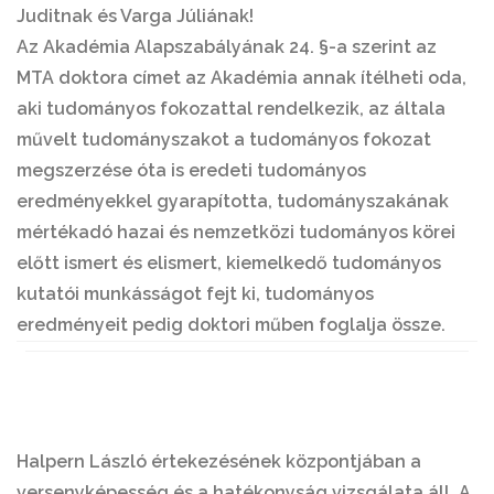
Juditnak és Varga Júliának!
Az Akadémia Alapszabályának 24. §-a szerint az
MTA doktora címet az Akadémia annak ítélheti oda,
aki tudományos fokozattal rendelkezik, az általa
művelt tudományszakot a tudományos fokozat
megszerzése óta is eredeti tudományos
eredményekkel gyarapította, tudományszakának
mértékadó hazai és nemzetközi tudományos körei
előtt ismert és elismert, kiemelkedő tudományos
kutatói munkásságot fejt ki, tudományos
eredményeit pedig doktori műben foglalja össze.
Halpern László
értekezésének központjában a
versenyképesség és a hatékonyság vizsgálata áll. A