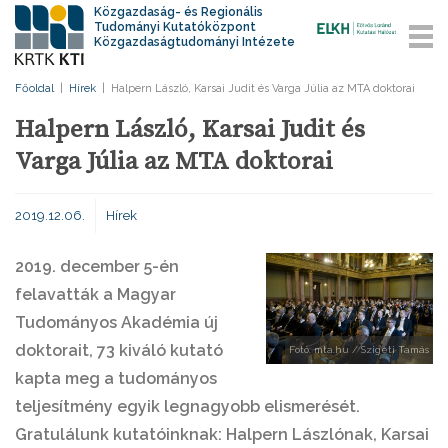
Közgazdaság- és Regionális
Tudományi Kutatóközpont
Közgazdaságtudományi Intézete
Főoldal
|
Hírek
|
Halpern László, Karsai Judit és Varga Júlia az MTA doktorai
Halpern László, Karsai Judit és
Varga Júlia az MTA doktorai
2019.12.06.
Hírek
2019. december 5-én
felavatták a Magyar
Tudományos Akadémia új
doktorait, 73 kiváló kutató
Fotó: mta.hu / Szigeti Tamás
kapta meg a tudományos
teljesítmény egyik legnagyobb elismerését.
Gratulálunk kutatóinknak:
Halpern Lászlónak, Karsai