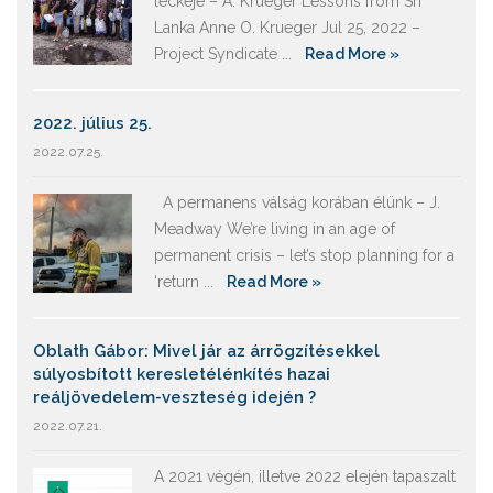
leckéje – A. Krueger Lessons from Sri
Lanka Anne O. Krueger Jul 25, 2022 –
Project Syndicate ...
Read More »
2022. július 25.
2022.07.25.
A permanens válság korában élünk – J.
Meadway We’re living in an age of
permanent crisis – let’s stop planning for a
‘return ...
Read More »
Oblath Gábor: Mivel jár az árrögzítésekkel
súlyosbított keresletélénkítés hazai
reáljövedelem-veszteség idején ?
2022.07.21.
A 2021 végén, illetve 2022 elején tapaszalt