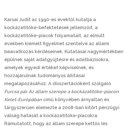
Karsai Judit az 1990-es évektől kutatja a
kockázatitőke-befektetések jellemzőit, a
kockázatitőke-piacok folyamatait, az elmúlt
években kiemelt figyelmet szentelve az állami
beavatkozás kérdéseinek. Kutatásai nagymértékben
épülnek saját adatgyűjtésre és adatbázisokra,
amelyek egyedi értéket képviselnek, és
hozzájárulnak tudományos állításai
megalapozásához. A disszertációként szolgáló
Furcsa pár. Az állam szerepe a kockázatitőke-piacon
Kelet-Európában
című könyvében árnyaltan és
tárgyszerűen elemezte a 2008-ban kitört pénzügyi
válság hatását a kockázatitőke-piacokra.
Rámutatott, hogy az állam szerepe kettős (és