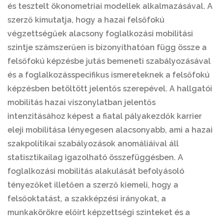
és tesztelt ökonometriai modellek alkalmazásával. A
szerző kimutatja, hogy a hazai felsőfokú
végzettségűek alacsony foglalkozási mobilitási
szintje számszerűen is bizonyíthatóan függ össze a
felsőfokú képzésbe jutás bemeneti szabályozásával
és a foglalkozásspecifikus ismereteknek a felsőfokú
képzésben betöltött jelentős szerepével. A hallgatói
mobilitás hazai viszonylatban jelentős
intenzitásához képest a fiatal pályakezdők karrier
eleji mobilitása lényegesen alacsonyabb, ami a hazai
szakpolitikai szabályozások anomáliáival áll
statisztikailag igazolható összefüggésben. A
foglalkozási mobilitás alakulását befolyásoló
tényezőket illetően a szerző kiemeli, hogy a
felsőoktatást, a szakképzési irányokat, a
munkakörökre előírt képzettségi szinteket és a