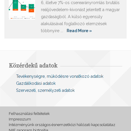
6, illetve 7%-os cserearányromlás brutális
reáljövedelem-kivonást jelentett a magyar
gazdaságból. A külső egyensúly
alakulásával foglalkozó elemzések
többnyire ...
Read More »
Közérdekű adatok
Tevékenységre, működésre vonatkozó adatok
Gazdálkodási adatok
Szervezeti, személyzeti adatok
Felhasználási feltételek
Impresszum
Intézményünk országos ésnemzetközi hálózati kapcsolatátaz
NIIF program biztosítja