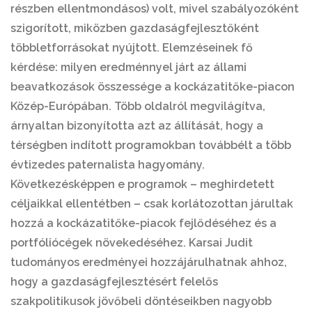
részben ellentmondásos) volt, mivel szabályozóként
szigorított, miközben gazdaságfejlesztőként
többletforrásokat nyújtott. Elemzéseinek fő
kérdése: milyen eredménnyel járt az állami
beavatkozások összessége a kockázatitőke-piacon
Közép-Európában. Több oldalról megvilágítva,
árnyaltan bizonyította azt az állítását, hogy a
térségben indított programokban továbbélt a több
évtizedes paternalista hagyomány.
Következésképpen e programok – meghirdetett
céljaikkal ellentétben – csak korlátozottan járultak
hozzá a kockázatitőke-piacok fejlődéséhez és a
portfóliócégek növekedéséhez. Karsai Judit
tudományos eredményei hozzájárulhatnak ahhoz,
hogy a gazdaságfejlesztésért felelős
szakpolitikusok jövőbeli döntéseikben nagyobb