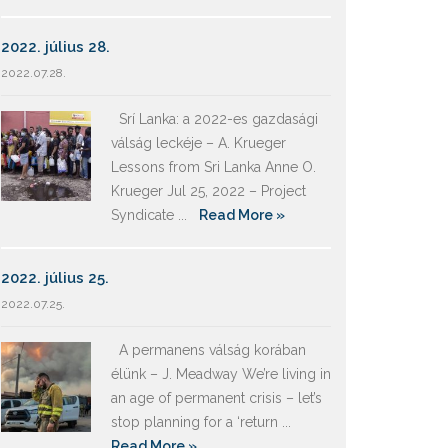
2022. július 28.
2022.07.28.
Srí Lanka: a 2022-es gazdasági
válság leckéje – A. Krueger
Lessons from Sri Lanka Anne O.
Krueger Jul 25, 2022 – Project
Syndicate ...
Read More »
2022. július 25.
2022.07.25.
A permanens válság korában
élünk – J. Meadway We’re living in
an age of permanent crisis – let’s
stop planning for a ‘return ...
Read More »