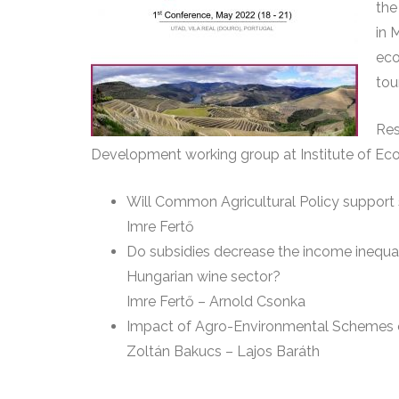
the
in 
eco
tou
Res
Development working group at Institute of Eco
Will Common Agricultural Policy support
Imre Fertő
Do subsidies decrease the income inequali
Hungarian wine sector?
Imre Fertő – Arnold Csonka
Impact of Agro-Environmental Schemes on
Zoltán Bakucs – Lajos Baráth