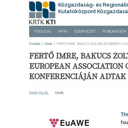
Közgazdaság- és Regionáli
Kutatóközpont Közgazdasá
FŐOLDAL
KRTK
SZERVEZET
PUBLIKÁCIÓK
Főoldal
|
Hírek
|
FERTŐ IMRE, BAKUCS ZOLTÁN ÉS BARÁTH LA
FERTŐ IMRE, BAKUCS ZOL
EUROPEAN ASSOCIATION 
KONFERENCIÁJÁN ADTAK
2022.05.25.
Hírek
The
fou