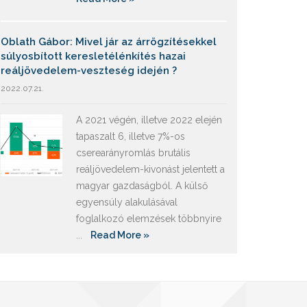
Oblath Gábor: Mivel jár az árrögzítésekkel
súlyosbított keresletélénkítés hazai
reáljövedelem-veszteség idején ?
2022.07.21.
A 2021 végén, illetve 2022 elején
tapaszalt 6, illetve 7%-os
cserearányromlás brutális
reáljövedelem-kivonást jelentett a
magyar gazdaságból. A külső
egyensúly alakulásával
foglalkozó elemzések többnyire
...
Read More »