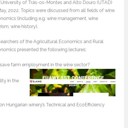
 University of Trás-os-Montes and Alto Douro (UTAD)
May, 2022. Topics were discussed
from
all fields of
wine
nomics (includ
ing e.g.
wine
management, wine
rism,
wine
history).
earchers of the Agricultural Economics and Rural
nomics presented the following lectures:
 save farm employment in the wine sector?
ty in the
 Hungarian winery’s Technical and EcoEfficiency