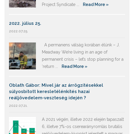
Project Syndicate ...
Read More »
2022. július 25.
2022.07.25.
A permanens válság korában élünk – J.
Meadway We’re living in an age of
permanent crisis – let’s stop planning for a
‘return ...
Read More »
Oblath Gábor: Mivel jár az árrögzítésekkel
súlyosbított keresletélénkítés hazai
reáljövedelem-veszteség idején ?
2022.07.21.
A 2021 végén, illetve 2022 elején tapaszalt
6, illetve 7%-os cserearányromlás brutális
reáljövedelem-kivonást jelentett a magyar