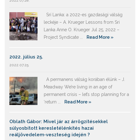
2022.07.28.
Srí Lanka: a 2022-es gazdasági válság
leckéje – A. Krueger Lessons from Sri
Lanka Anne O. Krueger Jul 25, 2022 –
Project Syndicate ...
Read More »
2022. július 25.
2022.07.25.
A permanens válság korában élünk – J.
Meadway We’re living in an age of
permanent crisis – let’s stop planning for a
‘return ...
Read More »
Oblath Gábor: Mivel jár az árrögzítésekkel
súlyosbított keresletélénkítés hazai
reáljövedelem-veszteség idején ?