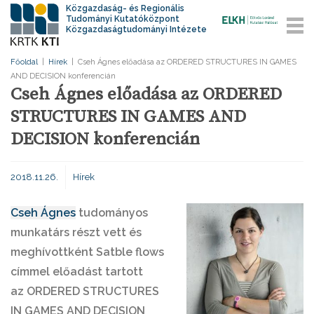
Közgazdaság- és Regionális
Tudományi Kutatóközpont
Közgazdaságtudományi Intézete
Főoldal
|
Hírek
|
Cseh Ágnes előadása az ORDERED STRUCTURES IN GAMES
AND DECISION konferencián
Cseh Ágnes előadása az ORDERED
STRUCTURES IN GAMES AND
DECISION konferencián
2018.11.26.
Hírek
Cseh Ágnes
tudományos
munkatárs részt vett és
meghívottként Satble flows
címmel előadást tartott
az ORDERED STRUCTURES
IN GAMES AND DECISION