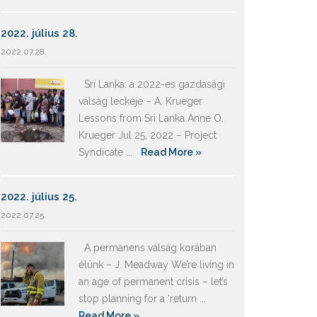
2022. július 28.
2022.07.28.
Srí Lanka: a 2022-es gazdasági
válság leckéje – A. Krueger
Lessons from Sri Lanka Anne O.
Krueger Jul 25, 2022 – Project
Syndicate ...
Read More »
2022. július 25.
2022.07.25.
A permanens válság korában
élünk – J. Meadway We’re living in
an age of permanent crisis – let’s
stop planning for a ‘return ...
Read More »