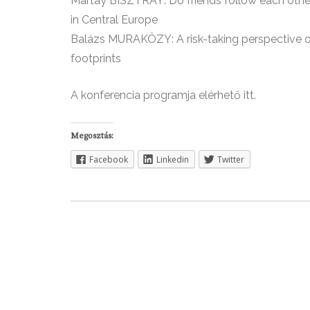
Mártay BISZTRAY: Do friends follow each othe
in Central Europe
Balázs MURAKÖZY: A risk-taking perspective on 
footprints
A konferencia programja
elérhető itt.
Megosztás:
Facebook
Linkedin
Twitter