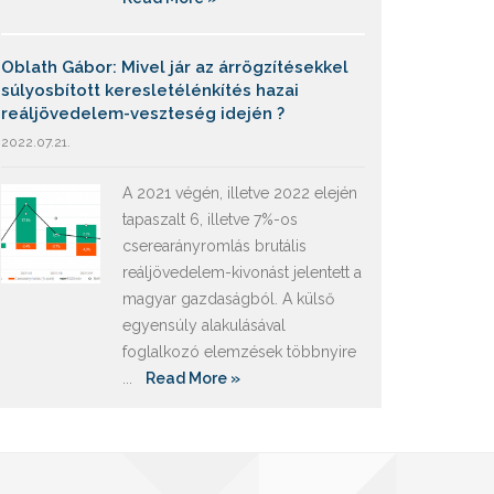
Oblath Gábor: Mivel jár az árrögzítésekkel
súlyosbított keresletélénkítés hazai
reáljövedelem-veszteség idején ?
2022.07.21.
A 2021 végén, illetve 2022 elején
tapaszalt 6, illetve 7%-os
cserearányromlás brutális
reáljövedelem-kivonást jelentett a
magyar gazdaságból. A külső
egyensúly alakulásával
foglalkozó elemzések többnyire
...
Read More »