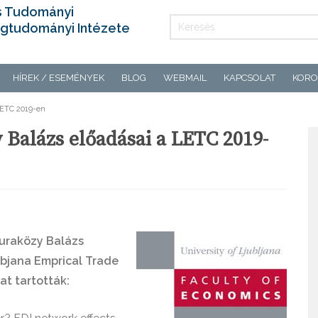
s Tudományi
gtudományi Intézete
HÍREK / ESEMÉNYEK
BLOG
WEBMAIL
KAPCSOLAT
KORO
LETC 2019-en
 Balázs előadásai a LETC 2019-
uraközy Balázs
bjana Emprical Trade
t tartották: