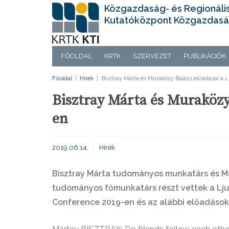
Közgazdaság- és Regionáli
Kutatóközpont Közgazdasá
FŐOLDAL
KRTK
SZERVEZET
PUBLIKÁCIÓK
Főoldal
|
Hírek
|
Bisztray Márta és Muraközy Balázs előadásai a 
Bisztray Márta és Muraközy
en
2019.06.14.
Hírek
Bisztray Márta tudományos munkatárs és M
tudományos főmunkatárs részt vettek a Lju
Conference 2019-en és az alábbi előadásoka