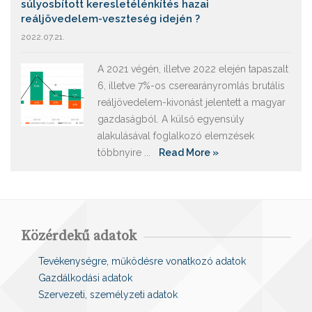
súlyosbított keresletélénkítés hazai
reáljövedelem-veszteség idején ?
2022.07.21.
A 2021 végén, illetve 2022 elején tapaszalt
6, illetve 7%-os cserearányromlás brutális
reáljövedelem-kivonást jelentett a magyar
gazdaságból. A külső egyensúly
alakulásával foglalkozó elemzések
többnyire ...
Read More »
Közérdekű adatok
Tevékenységre, működésre vonatkozó adatok
Gazdálkodási adatok
Szervezeti, személyzeti adatok