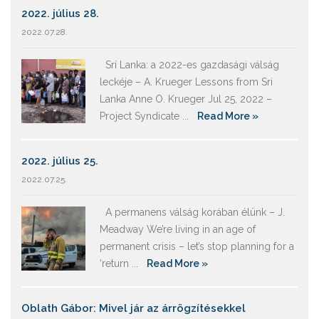
2022. július 28.
2022.07.28.
Srí Lanka: a 2022-es gazdasági válság
leckéje – A. Krueger Lessons from Sri
Lanka Anne O. Krueger Jul 25, 2022 –
Project Syndicate ...
Read More »
2022. július 25.
2022.07.25.
A permanens válság korában élünk – J.
Meadway We’re living in an age of
permanent crisis – let’s stop planning for a
‘return ...
Read More »
Oblath Gábor: Mivel jár az árrögzítésekkel