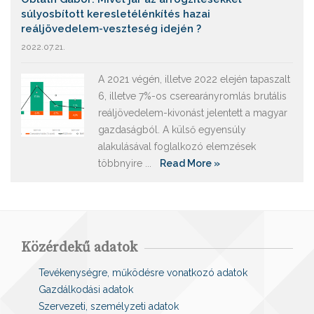
súlyosbított keresletélénkítés hazai
reáljövedelem-veszteség idején ?
2022.07.21.
A 2021 végén, illetve 2022 elején tapaszalt
6, illetve 7%-os cserearányromlás brutális
reáljövedelem-kivonást jelentett a magyar
gazdaságból. A külső egyensúly
alakulásával foglalkozó elemzések
többnyire ...
Read More »
Közérdekű adatok
Tevékenységre, működésre vonatkozó adatok
Gazdálkodási adatok
Szervezeti, személyzeti adatok