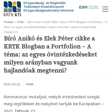
Közgazdaság- és Regionális
Tudományi Kutatóközpont
Közgazdaságtudományi Intézete
Főoldal
|
Hírek
|
Bíró Anikó és Elek Péter cikke a KRTK Blogban a Portfolion – A
téma: az egyes óvintézkedéseket milyen arányban vagyunk hajlandóak
megtenni?
Bíró Anikó és Elek Péter cikke a
KRTK Blogban a Portfolion – A
téma: az egyes óvintézkedéseket
milyen arányban vagyunk
hajlandóak megtenni?
2021.02.23.
Hírek
Koronavírus: mutatjuk, melyik intézkedést szegik
meg legtöbben és melyiket tartják be Európában –
2021. február 23.