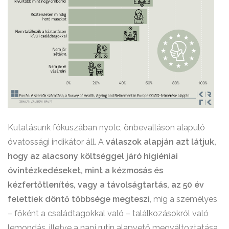
Kutatásunk fókuszában nyolc, önbevalláson alapuló
óvatossági indikátor áll. A
válaszok alapján azt látjuk,
hogy az alacsony költséggel járó higiéniai
óvintézkedéseket, mint a kézmosás és
kézfertőtlenítés, vagy a távolságtartás, az 50 év
felettiek döntő többsége megteszi
, míg a személyes
– főként a családtagokkal való – találkozásokról való
lemondás, illetve a napi rutin alapvető megváltoztatása