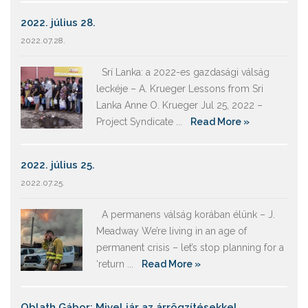
2022. július 28.
2022.07.28.
Srí Lanka: a 2022-es gazdasági válság
leckéje – A. Krueger Lessons from Sri
Lanka Anne O. Krueger Jul 25, 2022 –
Project Syndicate ...
Read More »
2022. július 25.
2022.07.25.
A permanens válság korában élünk – J.
Meadway We’re living in an age of
permanent crisis – let’s stop planning for a
‘return ...
Read More »
Oblath Gábor: Mivel jár az árrögzítésekkel