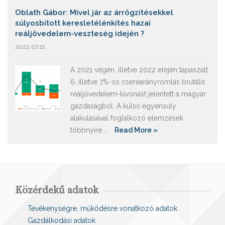
Oblath Gábor: Mivel jár az árrögzítésekkel
súlyosbított keresletélénkítés hazai
reáljövedelem-veszteség idején ?
2022.07.21.
A 2021 végén, illetve 2022 elején tapaszalt
6, illetve 7%-os cserearányromlás brutális
reáljövedelem-kivonást jelentett a magyar
gazdaságból. A külső egyensúly
alakulásával foglalkozó elemzések
többnyire ...
Read More »
Közérdekű adatok
Tevékenységre, működésre vonatkozó adatok
Gazdálkodási adatok