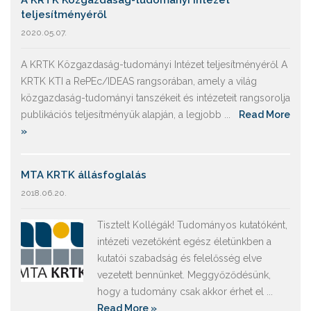
A KRTK Közgazdaság-tudományi Intézet
teljesítményéről
2020.05.07.
A KRTK Közgazdaság-tudományi Intézet teljesítményéről A
KRTK KTI a RePEc/IDEAS rangsorában, amely a világ
közgazdaság-tudományi tanszékeit és intézeteit rangsorolja
publikációs teljesítményük alapján, a legjobb ...
Read More
»
MTA KRTK állásfoglalás
2018.06.20.
Tisztelt Kollégák! Tudományos kutatóként,
intézeti vezetőként egész életünkben a
kutatói szabadság és felelősség elve
vezetett bennünket. Meggyőződésünk,
hogy a tudomány csak akkor érhet el ...
Read More »