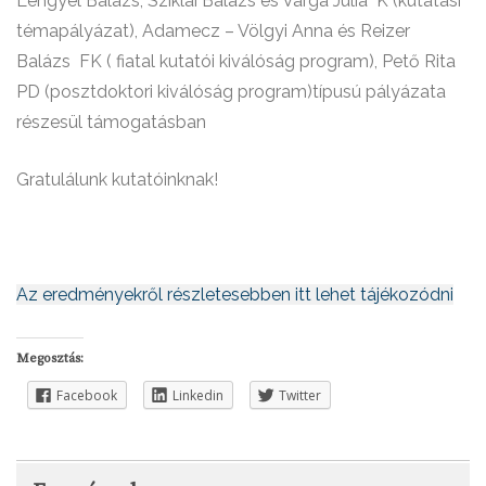
Lengyel Balázs, Sziklai Balázs és Varga Júlia K (kutatási
témapályázat), Adamecz – Völgyi Anna és Reizer
Balázs FK ( fiatal kutatói kiválóság program), Pető Rita
PD (posztdoktori kiválóság program)típusú pályázata
részesül támogatásban
Gratulálunk kutatóinknak!
Az eredményekről részletesebben itt lehet tájékozódni
Megosztás:
Facebook
Linkedin
Twitter