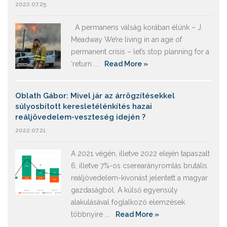
2022.07.25.
A permanens válság korában élünk – J.
Meadway We’re living in an age of
permanent crisis – let’s stop planning for a
‘return ...
Read More »
Oblath Gábor: Mivel jár az árrögzítésekkel
súlyosbított keresletélénkítés hazai
reáljövedelem-veszteség idején ?
2022.07.21.
A 2021 végén, illetve 2022 elején tapaszalt
6, illetve 7%-os cserearányromlás brutális
reáljövedelem-kivonást jelentett a magyar
gazdaságból. A külső egyensúly
alakulásával foglalkozó elemzések
többnyire ...
Read More »