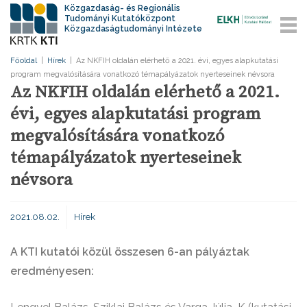
Közgazdaság- és Regionális
Tudományi Kutatóközpont
Közgazdaságtudományi Intézete
Főoldal
|
Hírek
|
Az NKFIH oldalán elérhető a 2021. évi, egyes alapkutatási
program megvalósítására vonatkozó témapályázatok nyerteseinek névsora
Az NKFIH oldalán elérhető a 2021.
évi, egyes alapkutatási program
megvalósítására vonatkozó
témapályázatok nyerteseinek
névsora
2021.08.02.
Hírek
A KTI kutatói közül összesen 6-an pályáztak
eredményesen: