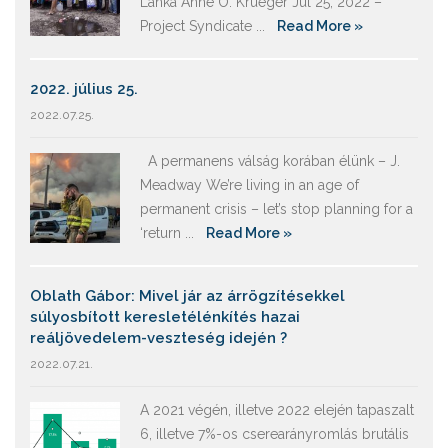
Lanka Anne O. Krueger Jul 25, 2022 –
Project Syndicate ...
Read More »
2022. július 25.
2022.07.25.
A permanens válság korában élünk – J.
Meadway We’re living in an age of
permanent crisis – let’s stop planning for a
‘return ...
Read More »
Oblath Gábor: Mivel jár az árrögzítésekkel
súlyosbított keresletélénkítés hazai
reáljövedelem-veszteség idején ?
2022.07.21.
A 2021 végén, illetve 2022 elején tapaszalt
6, illetve 7%-os cserearányromlás brutális