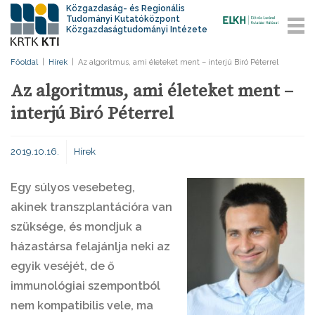
Közgazdaság- és Regionális
Tudományi Kutatóközpont
Közgazdaságtudományi Intézete
Főoldal
|
Hírek
|
Az algoritmus, ami életeket ment – interjú Biró Péterrel
Az algoritmus, ami életeket ment –
interjú Biró Péterrel
2019.10.16.
Hírek
Egy súlyos vesebeteg,
akinek transzplantációra van
szüksége, és mondjuk a
házastársa felajánlja neki az
egyik veséjét, de ő
immunológiai szempontból
nem kompatibilis vele, ma