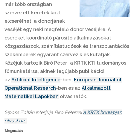
már több országban
szervezett keretek közt
elcserélheti a donorjának
veséjét egy neki megfelelő donor veséjére. A
cseréket koordináló párosító alkalmazásokat
közgazdászok, számítástudósok és transzplantációs
szakemberek egyaránt szervezik és kutatják.
Közéjük tartozik Biró Péter, a KRTK KTI tudományos
főmunkatársa, akinek legújabb publikációi
az
Artificial Intelligence
-ben,
European Journal of
Operational Research
-ben és az
Alkalmazott
Matematikai Lapokban
olvashatók.
Siposs Zoltán interjúja Biró Péterrel
a KRTK honlapján
olvasható.
Megosztás: