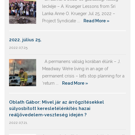
leckéje – A. Krueger Lessons from Sri
Lanka Anne O. Krueger Jul 25, 2022 –
Project Syndicate ...
Read More »
2022. július 25.
2022.07.25.
A permanens válság korában élünk – J.
Meadway We’re living in an age of
permanent crisis – let’s stop planning for a
‘return ...
Read More »
Oblath Gábor: Mivel jár az árrögzítésekkel
súlyosbított keresletélénkítés hazai
reáljövedelem-veszteség idején ?
2022.07.21.