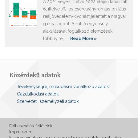
A 2021 végén, illetve 2022 elején tapaszalt
6, illetve 7%-os cserearányromlás brutális
reáljövedelem-kivonást jelentett a magyar
gazdaságból. A külső egyensúly
alakulásával foglalkozó elemzések
többnyire ...
Read More »
Közérdekű adatok
Tevékenységre, működésre vonatkozó adatok
Gazdálkodási adatok
Szervezeti, személyzeti adatok
Felhasználási feltételek
Impresszum
Intézményünk országos ésnemzetközi hálózati kapcsolatátaz