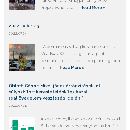
Lanka Anne O. Krueger Jul 25, 2022 –
Project Syndicate ...
Read More »
2022. július 25.
2022.07.25.
A permanens válság korában élünk – J.
Meadway We’re living in an age of
permanent crisis – let’s stop planning for a
‘return ...
Read More »
Oblath Gábor: Mivel jár az árrögzítésekkel
súlyosbított keresletélénkítés hazai
reáljövedelem-veszteség idején ?
2022.07.21.
A 2021 végén, illetve 2022 elején tapaszalt
6, illetve 7%-os cserearányromlás brutális