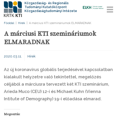
Közgazdaság- és Regionális
Tudományi Kutatóközpont
Közgazdaságtudományi Intézete
Főoldal
|
Hírek
|
A márciusi KTI szemináriumok ELMARADNAK
A márciusi KTI szemináriumok
ELMARADNAK
2020.03.11.
Hírek
Az új koronavírus globális terjedésével kapcsolatban
kialakult helyzetre való tekintettel, megelőzés
céljából a márciusra tervezett két KTI szeminárium,
Arieda Muco (CEU) 12-i és Michael Kuhn (Vienna
Intitute of Demography) 19-i előadása elmarad.
Megosztás: